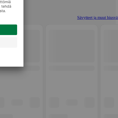
Sävytteet ja muut hiusvär