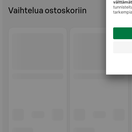
Vaihtelua ostoskoriin
Ohita listaus