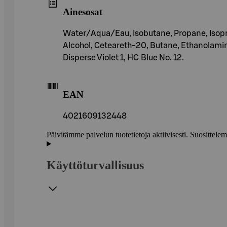
Ainesosat
Water/Aqua/Eau, Isobutane, Propane, Isopro
Alcohol, Ceteareth-20, Butane, Ethanolamin
Disperse Violet 1, HC Blue No. 12.
EAN
4021609132448
Päivitämme palvelun tuotetietoja aktiivisesti. Suositte
Käyttöturvallisuus