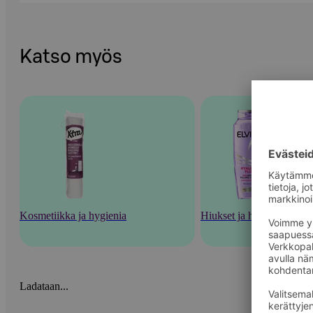
Katso myös
Kosmetiikka ja hygienia
Hiukset ja hiustenhoito
Ladataan...