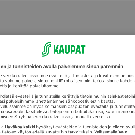
Sävytteet ja muut hiusvärit