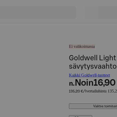
Ei valikoimassa
Goldwell Light
sävytysvaahto
Kaikki Goldwell-tuotteet
Noin
16,90
n.
vertailuhinta 135,2
135,20 €/l
Valitse toimitu