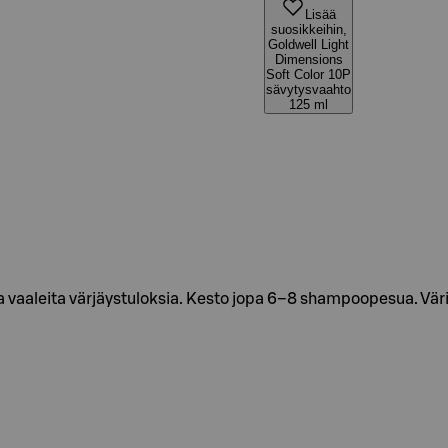
Lisää
suosikkeihin,
Goldwell Light
Dimensions
Soft Color 10P
sävytysvaahto
125 ml
aa vaaleita värjäystuloksia. Kesto jopa 6–8 shampoopesua. Vär