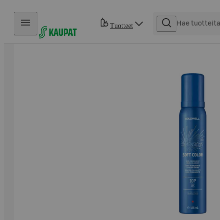
Hyppää sisältöön
Tuotteet