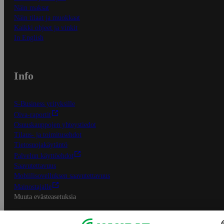
Näin maksat
Näin tilaat ja muokkaat
Kaikki ohjeet ja vinkit
In English
Info
S-Business yrityksille
Oiva-raportit
Osuuskauppojen yhteystiedot
Tilaus- ja toimitusehdot
Tietosuojakäytäntö
Palvelun käyttöehdot
Saavutettavuus
Mobiilisovelluksen saavutettavuus
Mainostajalle
Muuta evästeasetuksia