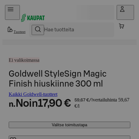
Hyppää sisältöön
Tuotteet
Ei valikoimassa
Goldwell StyleSign Magic
Finish hiuskiinne 300 ml
Kaikki Goldwell-tuotteet
vertailuhinta 59,67
Noin
17,90 €
59,67 €/l
n.
€/l
Valitse toimitustapa