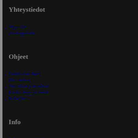
Yhteystiedot
Myymälät
Asiakaspalvelu
Ohjeet
Ensitilaajan ohjeet
Näin maksat
Näin tilaat ja muokkaat
Kaikki ohjeet ja vinkit
In English
Info