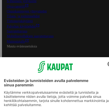
S-Business yrityksille
Oiva-raportit
Osuuskauppojen yhteystiedot
Tilaus- ja toimitusehdot
Tietosuojakäytäntö
Palvelun käyttöehdot
Saavutettavuus
Mobiilisovelluksen saavutettavuus
Mainostajalle
Muuta evästeasetuksia
S-ryhmän palvelut
S-ryhmä
Asiakasomistajuus
Yhteishyvä Ruoka -sovellus
S-ostoslista -sovellus
Prisma.fi
Sokos.fi