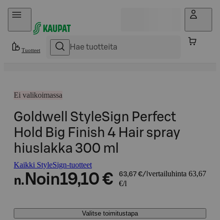
Hyppää sisältöön
Tuotteet
Ei valikoimassa
Goldwell StyleSign Perfect
Hold Big Finish 4 Hair spray
hiuslakka 300 ml
Kaikki StyleSign-tuotteet
vertailuhinta 63,67
Noin
19,10 €
63,67 €/l
n.
€/l
Valitse toimitustapa