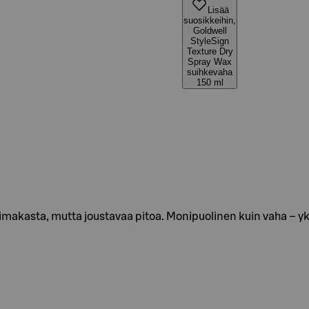
Lisää
suosikkeihin,
Goldwell
StyleSign
Texture Dry
Spray Wax
suihkevaha
150 ml
voimakasta, mutta joustavaa pitoa. Monipuolinen kuin vaha – y