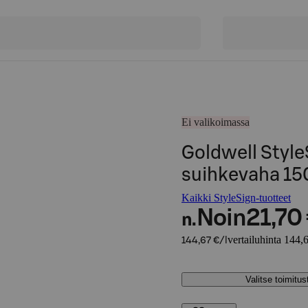
Ei valikoimassa
Goldwell Style
suihkevaha 15
Kaikki StyleSign-tuotteet
Noin
21,70
n.
vertailuhinta 144,6
144,67 €/l
Valitse toimitu