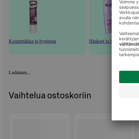
Kosmetiikka ja hygienia
Hiukset ja hiustenhoito
Ladataan...
Vaihtelua ostoskoriin
Ohita listaus