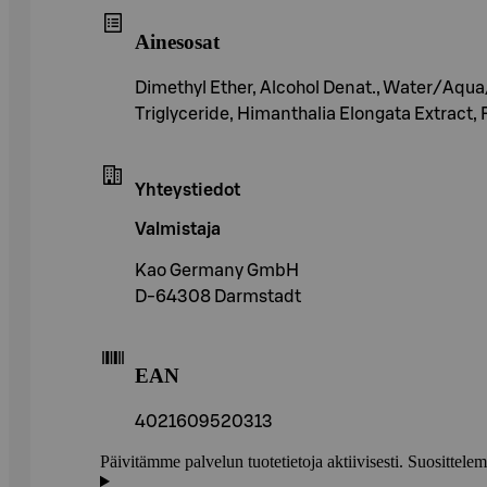
Ainesosat
Dimethyl Ether, Alcohol Denat., Water/Aqua
Triglyceride, Himanthalia Elongata Extract
Yhteystiedot
Valmistaja
Kao Germany GmbH
D-64308 Darmstadt
EAN
4021609520313
Päivitämme palvelun tuotetietoja aktiivisesti. Suositte