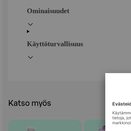
Ominaisuudet
Käyttöturvallisuus
Katso myös