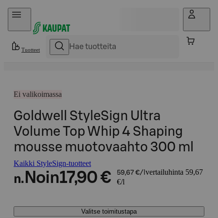
Hyppää sisältöön
Tuotteet
Ei valikoimassa
Goldwell StyleSign Ultra
Volume Top Whip 4 Shaping
mousse muotovaahto 300 ml
Kaikki StyleSign-tuotteet
vertailuhinta 59,67
Noin
17,90 €
59,67 €/l
n.
€/l
Valitse toimitustapa