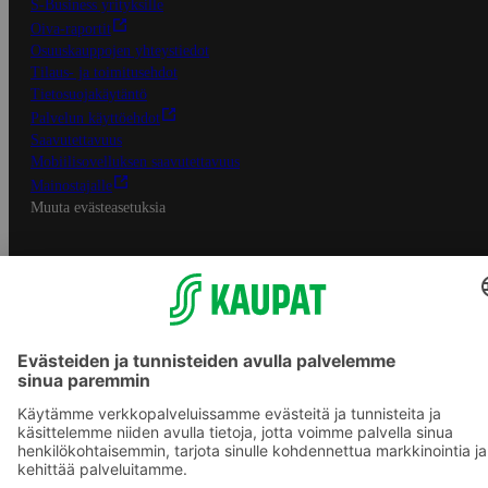
S-Business yrityksille
Oiva-raportit
Osuuskauppojen yhteystiedot
Tilaus- ja toimitusehdot
Tietosuojakäytäntö
Palvelun käyttöehdot
Saavutettavuus
Mobiilisovelluksen saavutettavuus
Mainostajalle
Muuta evästeasetuksia
S-ryhmän palvelut
S-ryhmä
Asiakasomistajuus
Yhteishyvä Ruoka -sovellus
S-ostoslista -sovellus
Prisma.fi
Sokos.fi