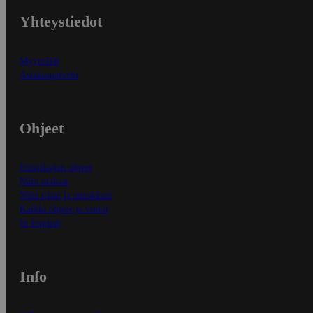
Yhteystiedot
Myymälät
Asiakaspalvelu
Ohjeet
Ensitilaajan ohjeet
Näin maksat
Näin tilaat ja muokkaat
Kaikki ohjeet ja vinkit
In English
Info