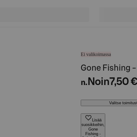
Ei valikoimassa
Gone Fishing -
Noin
7,50 
n.
Valitse toimitu
Lisää
suosikkeihin,
Gone
Fishing -