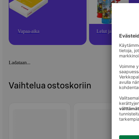
Vapaa-aika
Lelut ja pelit
Ladataan...
Vaihtelua ostoskoriin
Ohita listaus