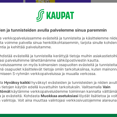
Koko perheen lautapelit