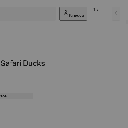
Kirjaudu
 Safari Ducks
€
stapa