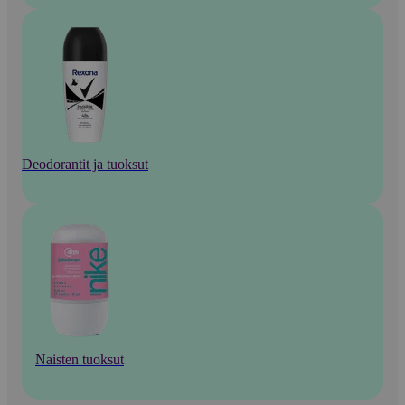
Deodorantit ja tuoksut
Naisten tuoksut