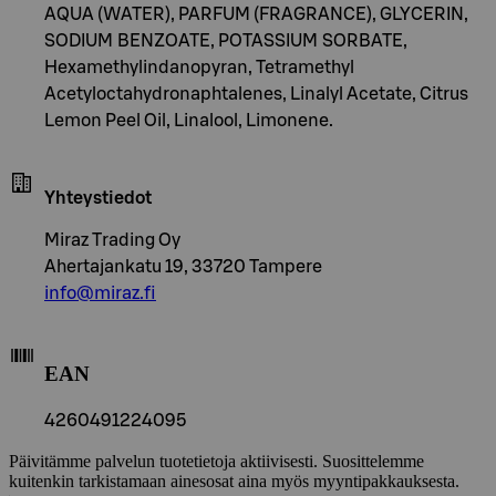
AQUA (WATER), PARFUM (FRAGRANCE), GLYCERIN,
SODIUM BENZOATE, POTASSIUM SORBATE,
Hexamethylindanopyran, Tetramethyl
Acetyloctahydronaphtalenes, Linalyl Acetate, Citrus
Lemon Peel Oil, Linalool, Limonene.
Yhteystiedot
Miraz Trading Oy
Ahertajankatu 19, 33720 Tampere
info@miraz.fi
EAN
4260491224095
Päivitämme palvelun tuotetietoja aktiivisesti. Suosittelemme
kuitenkin tarkistamaan ainesosat aina myös myyntipakkauksesta.