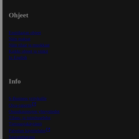
Ohjeet
Ensitilaajan ohjeet
Näin maksat
Näin tilaat ja muokkaat
Kaikki ohjeet ja vinkit
In English
Info
S-Business yrityksille
Oiva-raportit
Osuuskauppojen yhteystiedot
Tilaus- ja toimitusehdot
Tietosuojakäytäntö
Palvelun käyttöehdot
Saavutettavuus