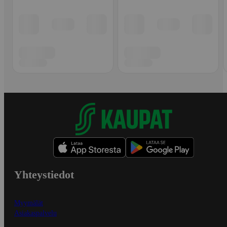
Yhteystiedot
Myymälät
Asiakaspalvelu