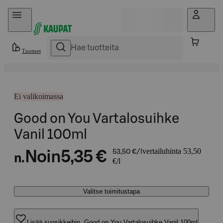
Hyppää sisältöön
Tuotteet
Ei valikoimassa
Good on You Vartalosuihke
Vanil 100ml
vertailuhinta 53,50
Noin
5,35 €
53,50 €/l
n.
€/l
Valitse toimitustapa
Lisää suosikkeihin, Good on You Vartalosuihke Vanil 100ml