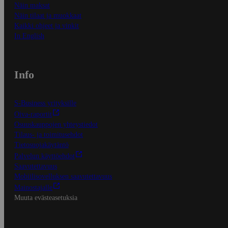
Näin maksat
Näin tilaat ja muokkaat
Kaikki ohjeet ja vinkit
In English
Info
S-Business yrityksille
Oiva-raportit
Osuuskauppojen yhteystiedot
Tilaus- ja toimitusehdot
Tietosuojakäytäntö
Palvelun käyttöehdot
Saavutettavuus
Mobiilisovelluksen saavutettavuus
Mainostajalle
Muuta evästeasetuksia