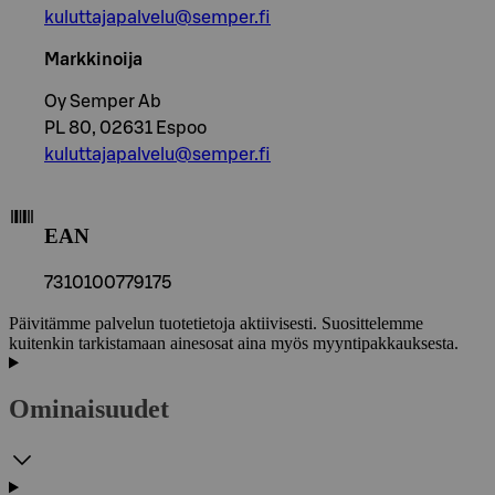
kuluttajapalvelu@semper.fi
Markkinoija
Oy Semper Ab
PL 80, 02631 Espoo
kuluttajapalvelu@semper.fi
EAN
7310100779175
Päivitämme palvelun tuotetietoja aktiivisesti. Suosittelemme
kuitenkin tarkistamaan ainesosat aina myös myyntipakkauksesta.
Ominaisuudet