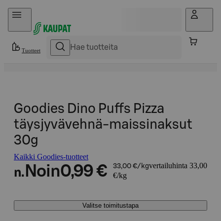
Hyppää sisältöön
Tuotteet
Goodies Dino Puffs Pizza
täysjyvävehnä-maissinaksut
30g
Kaikki Goodies-tuotteet
vertailuhinta 33,00
Noin
0,99 €
33,00 €/kg
n.
€/kg
Valitse toimitustapa