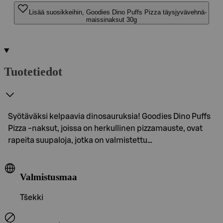
Lisää suosikkeihin, Goodies Dino Puffs Pizza täysjyvävehnä-
maissinaksut 30g
Tuotetiedot
Syötäväksi kelpaavia dinosauruksia! Goodies Dino Puffs
Pizza -naksut, joissa on herkullinen pizzamauste, ovat
rapeita suupaloja, jotka on valmistettu…
Valmistusmaa
Tšekki