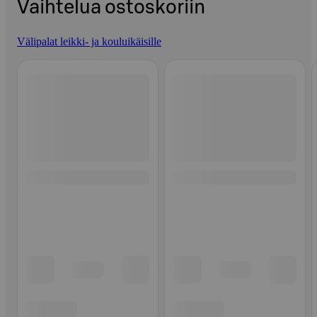
Vaihtelua ostoskoriin
Välipalat leikki- ja kouluikäisille
Ohita listaus