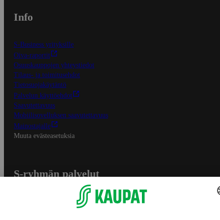
Info
S-Business yrityksille
Oiva-raportit
Osuuskauppojen yhteystiedot
Tilaus- ja toimitusehdot
Tietosuojakäytäntö
Palvelun käyttöehdot
Saavutettavuus
Mobiilisovelluksen saavutettavuus
Mainostajalle
Muuta evästeasetuksia
S-ryhmän palvelut
S-ryhmä
Asiakasomistajuus