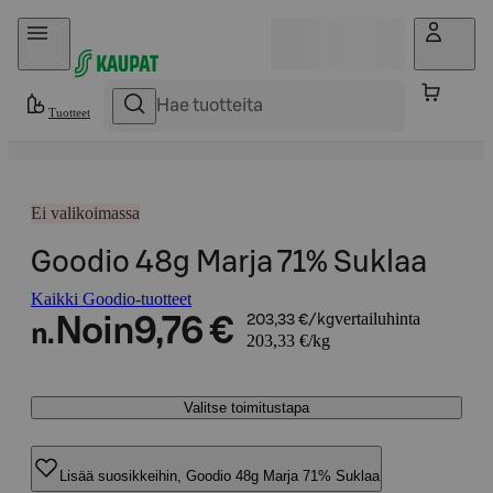
Hyppää sisältöön
Tuotteet
Ei valikoimassa
Goodio 48g Marja 71% Suklaa
Kaikki Goodio-tuotteet
vertailuhinta
Noin
9,76 €
203,33 €/kg
n.
203,33 €/kg
Valitse toimitustapa
Lisää suosikkeihin, Goodio 48g Marja 71% Suklaa