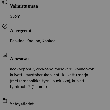
Valmistusmaa
Suomi
Allergeenit
Pähkinä, Kaakao, Kookos
Ainesosat
kaakaopapu*, kookospalmusokeri*, kaakaovoi*,
kuivattu mustaherukan lehti, kuivattu marja
(metsämansikka, tyrni, puolukka), kuivattu
tyrnirouhe*. (*luomu).
Yhteystiedot