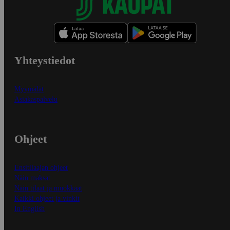
Yhteystiedot
Myymälät
Asiakaspalvelu
Ohjeet
Ensitilaajan ohjeet
Näin maksat
Näin tilaat ja muokkaat
Kaikki ohjeet ja vinkit
In English