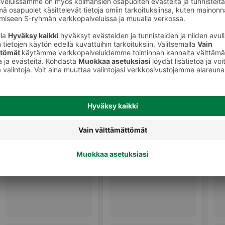
Halloumit, grillijuustot ja muut
ot
erikoisjuustot