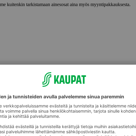
lemme kuitenkin tarkistamaan ainesosat aina myös myyntipakkauksesta.