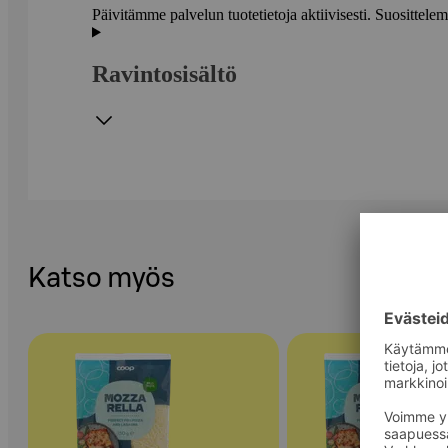
Päivitämme palvelun tuotetietoja aktiivisesti. Suositte
Ravintosisältö
Katso myös