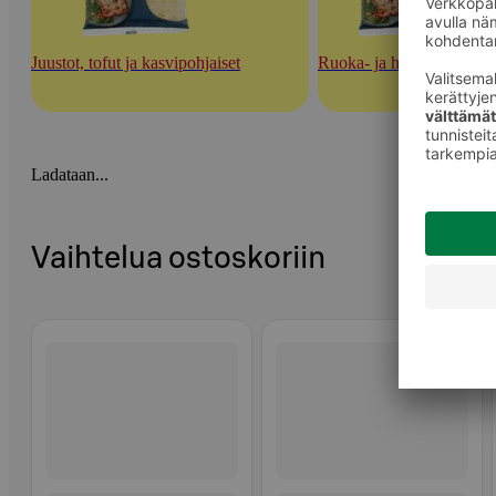
Juustot, tofut ja kasvipohjaiset
Ruoka- ja herkuttelujuust
Ladataan...
Vaihtelua ostoskoriin
Ohita listaus