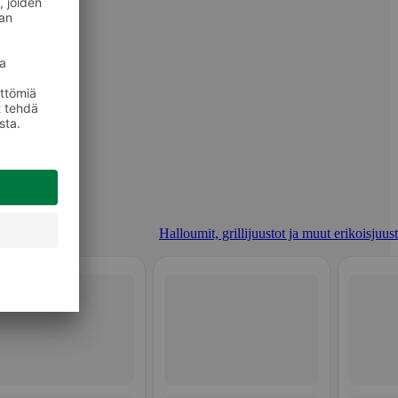
Halloumit, grillijuustot ja muut erikoisjuus