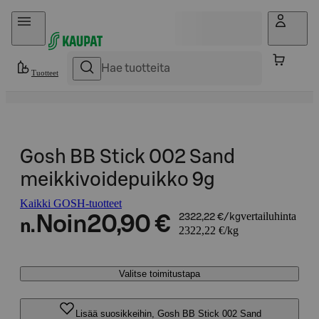
Hyppää sisältöön
Tuotteet
Gosh BB Stick 002 Sand
meikkivoidepuikko 9g
Kaikki GOSH-tuotteet
vertailuhinta
Noin
20,90 €
2322,22 €/kg
n.
2322,22 €/kg
Valitse toimitustapa
Lisää suosikkeihin, Gosh BB Stick 002 Sand