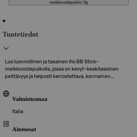
meikkivoidepuikko 9g
Tuotetiedot
Luo luonnollinen ja tasainen iho BB Stick–
meikkivoidepuikolla, jossa on kevyt–keskitasoinen
peittävyys ja helposti kerrostettava, kermainen…
Valmistusmaa
Italia
Ainesosat