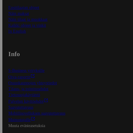
Ensitilaajan ohjeet
Näin maksat
Näin tilaat ja muokkaat
Kaikki ohjeet ja vinkit
In English
Info
S-Business yrityksille
Oiva-raportit
Osuuskauppojen yhteystiedot
Tilaus- ja toimitusehdot
Tietosuojakäytäntö
Palvelun käyttöehdot
Saavutettavuus
Mobiilisovelluksen saavutettavuus
Mainostajalle
Muuta evästeasetuksia