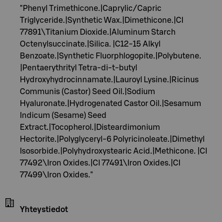
"Phenyl Trimethicone.|Caprylic/Capric
Triglyceride.|Synthetic Wax.|Dimethicone.|CI
77891\Titanium Dioxide.|Aluminum Starch
Octenylsuccinate.|Silica. |C12-15 Alkyl
Benzoate.|Synthetic Fluorphlogopite.|Polybutene.
|Pentaerythrityl Tetra-di-t-butyl
Hydroxyhydrocinnamate.|Lauroyl Lysine.|Ricinus
Communis (Castor) Seed Oil.|Sodium
Hyaluronate.|Hydrogenated Castor Oil.|Sesamum
Indicum (Sesame) Seed
Extract.|Tocopherol.|Disteardimonium
Hectorite.|Polyglyceryl-6 Polyricinoleate.|Dimethyl
Isosorbide.|Polyhydroxystearic Acid.|Methicone. |CI
77492\Iron Oxides.|CI 77491\Iron Oxides.|CI
77499\Iron Oxides."
Yhteystiedot