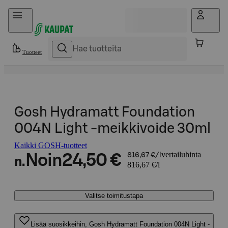
Hyppää sisältöön
Tuotteet
Gosh Hydramatt Foundation
004N Light -meikkivoide 30ml
Kaikki GOSH-tuotteet
vertailuhinta
Noin
24,50 €
816,67 €/l
n.
816,67 €/l
Valitse toimitustapa
Lisää suosikkeihin, Gosh Hydramatt Foundation 004N Light -