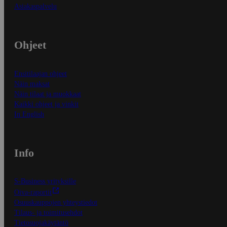
Asiakaspalvelu
Ohjeet
Ensitilaajan ohjeet
Näin maksat
Näin tilaat ja muokkaat
Kaikki ohjeet ja vinkit
In English
Info
S-Business yrityksille
Oiva-raportit
Osuuskauppojen yhteystiedot
Tilaus- ja toimitusehdot
Tietosuojakäytäntö