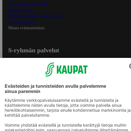
Palvelun käyttöehdot
Saavutettavuus
Mobiilisovelluksen saavutettavuus
Mainostajalle
Muuta evästeasetuksia
S-ryhmän palvelut
S-ryhmä
Asiakasomistajuus
Yhteishyvä Ruoka -sovellus
S-ostoslista -sovellus
Prisma.fi
Sokos.fi
S-Pankki
Yhteishyvä
Sokos Hotels
Raflaamo