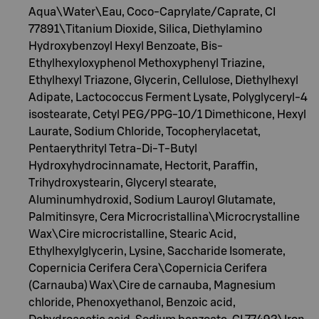
Aqua\Water\Eau, Coco-Caprylate/Caprate, CI
77891\Titanium Dioxide, Silica, Diethylamino
Hydroxybenzoyl Hexyl Benzoate, Bis-
Ethylhexyloxyphenol Methoxyphenyl Triazine,
Ethylhexyl Triazone, Glycerin, Cellulose, Diethylhexyl
Adipate, Lactococcus Ferment Lysate, Polyglyceryl-4
isostearate, Cetyl PEG/PPG-10/1 Dimethicone, Hexyl
Laurate, Sodium Chloride, Tocopherylacetat,
Pentaerythrityl Tetra-Di-T-Butyl
Hydroxyhydrocinnamate, Hectorit, Paraffin,
Trihydroxystearin, Glyceryl stearate,
Aluminumhydroxid, Sodium Lauroyl Glutamate,
Palmitinsyre, Cera Microcristallina\Microcrystalline
Wax\Cire microcristalline, Stearic Acid,
Ethylhexylglycerin, Lysine, Saccharide Isomerate,
Copernicia Cerifera Cera\Copernicia Cerifera
(Carnauba) Wax\Cire de carnauba, Magnesium
chloride, Phenoxyethanol, Benzoic acid,