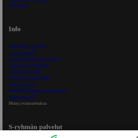
In English
Info
S-Business yrityksille
Oiva-raportit
Osuuskauppojen yhteystiedot
Tilaus- ja toimitusehdot
Tietosuojakäytäntö
Palvelun käyttöehdot
Saavutettavuus
Mobiilisovelluksen saavutettavuus
Mainostajalle
Muuta evästeasetuksia
S-ryhmän palvelut