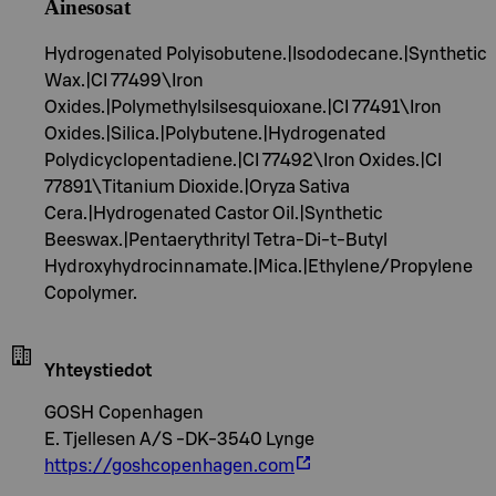
Ainesosat
Hydrogenated Polyisobutene.|Isododecane.|Synthetic
Wax.|CI 77499\Iron
Oxides.|Polymethylsilsesquioxane.|CI 77491\Iron
Oxides.|Silica.|Polybutene.|Hydrogenated
Polydicyclopentadiene.|CI 77492\Iron Oxides.|CI
77891\Titanium Dioxide.|Oryza Sativa
Cera.|Hydrogenated Castor Oil.|Synthetic
Beeswax.|Pentaerythrityl Tetra-Di-t-Butyl
Hydroxyhydrocinnamate.|Mica.|Ethylene/Propylene
Copolymer.
Yhteystiedot
GOSH Copenhagen
E. Tjellesen A/S -DK-3540 Lynge
https://goshcopenhagen.com