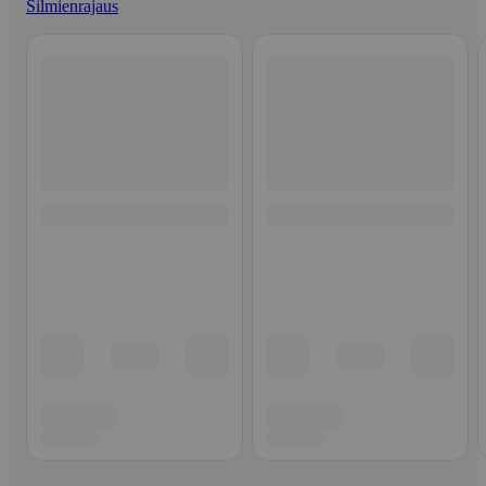
Silmienrajaus
Ohita listaus