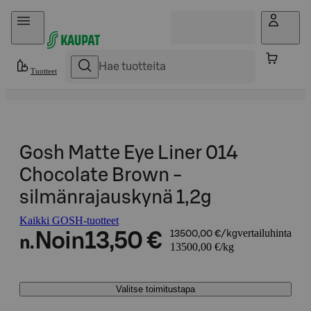
Hyppää sisältöön
Tuotteet
Gosh Matte Eye Liner 014
Chocolate Brown -
silmänrajauskynä 1,2g
Kaikki GOSH-tuotteet
vertailuhinta
Noin
13,50 €
13500,00 €/kg
n.
13500,00 €/kg
Valitse toimitustapa