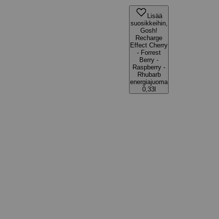
Lisää
suosikkeihin,
Gosh!
Recharge
Effect Cherry
- Forrest
Berry -
Raspberry -
Rhubarb
energiajuoma
0,33l