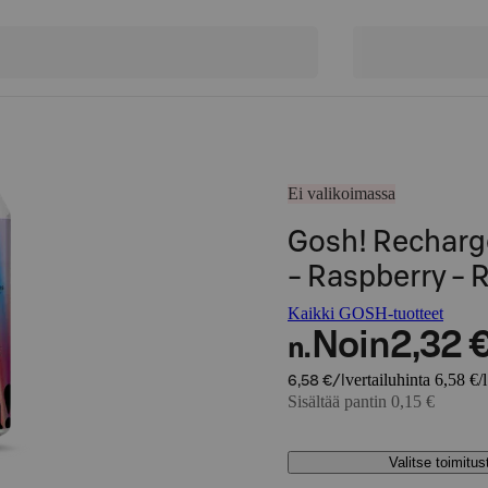
Ei valikoimassa
Gosh! Recharge
- Raspberry - 
Kaikki GOSH-tuotteet
Noin
2,32 
n.
vertailuhinta 6,58 €/l
6,58 €/l
Sisältää pantin 0,15 €
Valitse toimitu