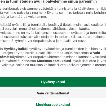
juomat
Energiajuomat