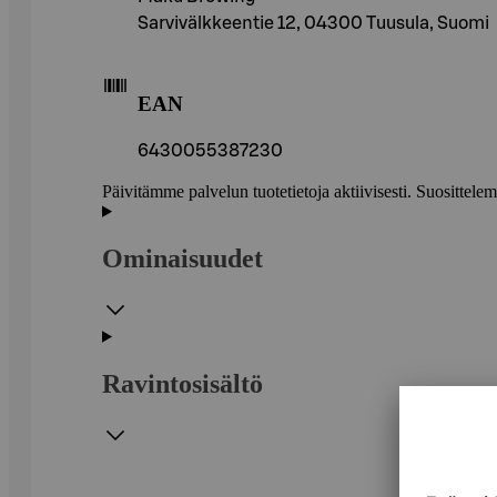
Sarvivälkkeentie 12, 04300 Tuusula, Suomi
EAN
6430055387230
Päivitämme palvelun tuotetietoja aktiivisesti. Suositte
Ominaisuudet
Ravintosisältö