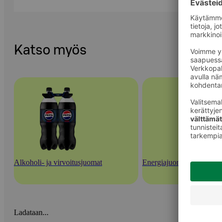
Katso myös
Alkoholi- ja virvoitusjuomat
Energiajuomat ja urheilu
Ladataan...