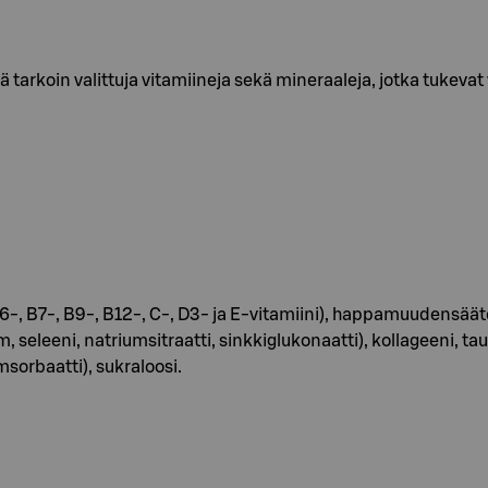
tä tarkoin valittuja vitamiineja sekä mineraaleja, jotka tukev
5-, B6-, B7-, B9-, B12-, C-, D3- ja E-vitamiini), happamuuden
seleeni, natriumsitraatti, sinkkiglukonaatti), kollageeni, taur
msorbaatti), sukraloosi.