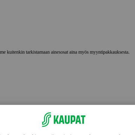
lemme kuitenkin tarkistamaan ainesosat aina myös myyntipakkauksesta.