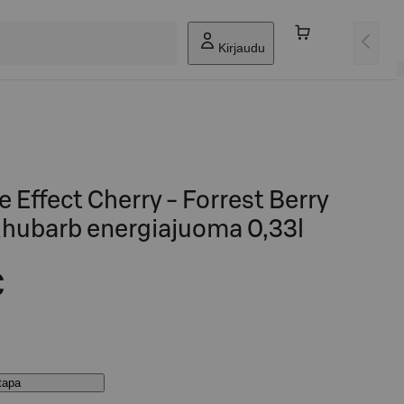
Kirjaudu
 Effect Cherry - Forrest Berry
Rhubarb energiajuoma 0,33l
€
stapa