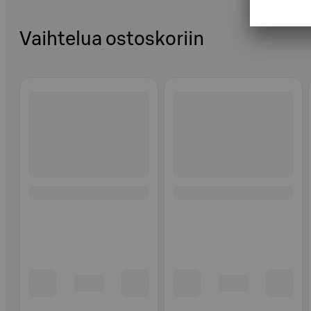
Vaihtelua ostoskoriin
Ohita listaus