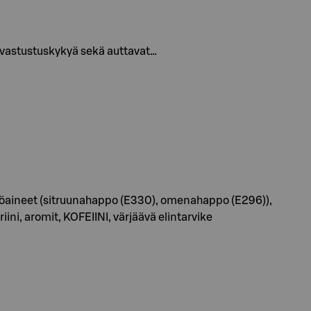
at vastustuskykyä sekä auttavat…
säätöaineet (sitruunahappo (E330), omenahappo (E296)),
iini, aromit, KOFEIINI, värjäävä elintarvike