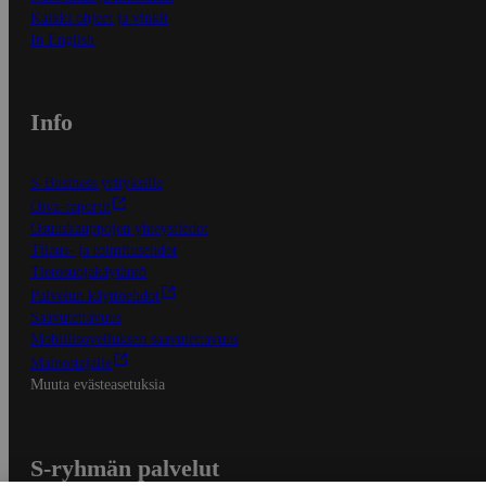
Kaikki ohjeet ja vinkit
In English
Info
S-Business yrityksille
Oiva-raportit
Osuuskauppojen yhteystiedot
Tilaus- ja toimitusehdot
Tietosuojakäytäntö
Palvelun käyttöehdot
Saavutettavuus
Mobiilisovelluksen saavutettavuus
Mainostajalle
Muuta evästeasetuksia
S-ryhmän palvelut