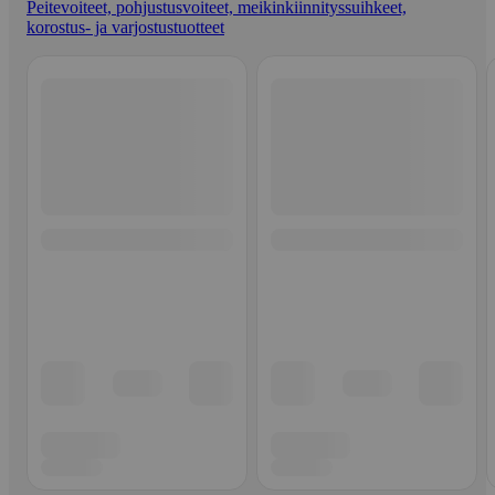
Peitevoiteet, pohjustusvoiteet, meikinkiinnityssuihkeet,
korostus- ja varjostustuotteet
Ohita listaus