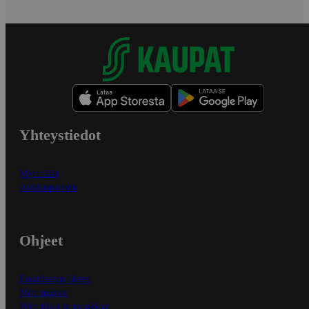
Yhteystiedot
Myymälät
Asiakaspalvelu
Ohjeet
Ensitilaajan ohjeet
Näin maksat
Näin tilaat ja muokkaat