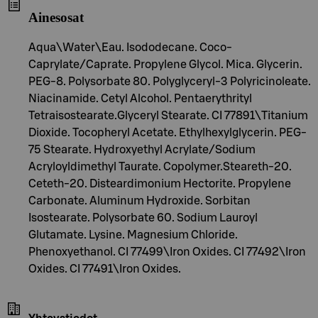
Ainesosat
Aqua\Water\Eau. Isododecane. Coco-
Caprylate/Caprate. Propylene Glycol. Mica. Glycerin.
PEG-8. Polysorbate 80. Polyglyceryl-3 Polyricinoleate.
Niacinamide. Cetyl Alcohol. Pentaerythrityl
Tetraisostearate.Glyceryl Stearate. CI 77891\Titanium
Dioxide. Tocopheryl Acetate. Ethylhexylglycerin. PEG-
75 Stearate. Hydroxyethyl Acrylate/Sodium
Acryloyldimethyl Taurate. Copolymer.Steareth-20.
Ceteth-20. Disteardimonium Hectorite. Propylene
Carbonate. Aluminum Hydroxide. Sorbitan
Isostearate. Polysorbate 60. Sodium Lauroyl
Glutamate. Lysine. Magnesium Chloride.
Phenoxyethanol. CI 77499\Iron Oxides. CI 77492\Iron
Oxides. CI 77491\Iron Oxides.