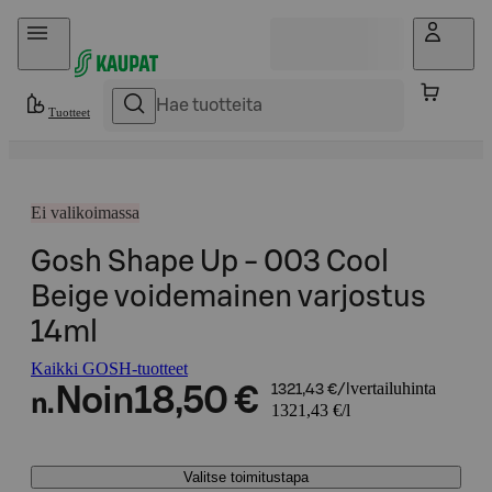
Hyppää sisältöön
Tuotteet
Ei valikoimassa
Gosh Shape Up - 003 Cool
Beige voidemainen varjostus
14ml
Kaikki GOSH-tuotteet
vertailuhinta
Noin
18,50 €
1321,43 €/l
n.
1321,43 €/l
Valitse toimitustapa