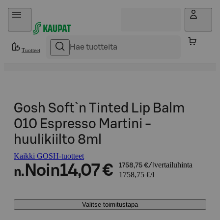
Hyppää sisältöön
Tuotteet
Gosh Soft`n Tinted Lip Balm
010 Espresso Martini -
huulikiilto 8ml
Kaikki GOSH-tuotteet
vertailuhinta
Noin
14,07 €
1758,75 €/l
n.
1758,75 €/l
Valitse toimitustapa