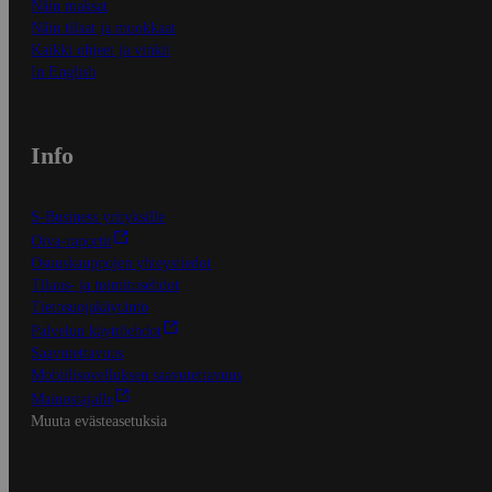
Näin maksat
Näin tilaat ja muokkaat
Kaikki ohjeet ja vinkit
In English
Info
S-Business yrityksille
Oiva-raportit
Osuuskauppojen yhteystiedot
Tilaus- ja toimitusehdot
Tietosuojakäytäntö
Palvelun käyttöehdot
Saavutettavuus
Mobiilisovelluksen saavutettavuus
Mainostajalle
Muuta evästeasetuksia