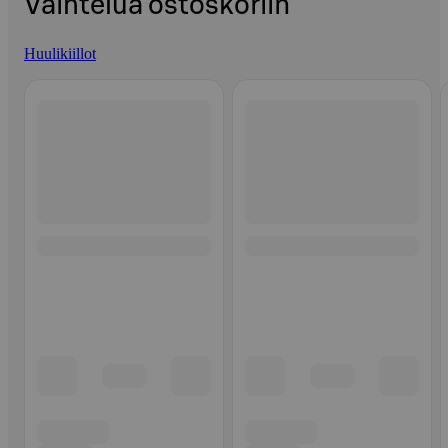
Vaihtelua ostoskoriin
Huulikiillot
Ohita listaus