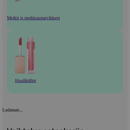
Meikit ja meikkaustarvikkeet
Huulikiillot
Ladataan...