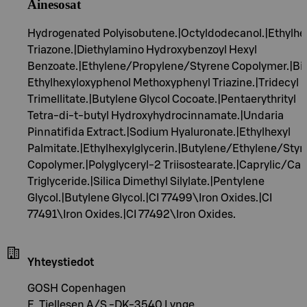
Ainesosat
Hydrogenated Polyisobutene.|Octyldodecanol.|Ethylhe
Triazone.|Diethylamino Hydroxybenzoyl Hexyl
Benzoate.|Ethylene/Propylene/Styrene Copolymer.|Bi
Ethylhexyloxyphenol Methoxyphenyl Triazine.|Tridecyl
Trimellitate.|Butylene Glycol Cocoate.|Pentaerythrityl
Tetra-di-t-butyl Hydroxyhydrocinnamate.|Undaria
Pinnatifida Extract.|Sodium Hyaluronate.|Ethylhexyl
Palmitate.|Ethylhexylglycerin.|Butylene/Ethylene/Styr
Copolymer.|Polyglyceryl-2 Triisostearate.|Caprylic/Cap
Triglyceride.|Silica Dimethyl Silylate.|Pentylene
Glycol.|Butylene Glycol.|CI 77499\Iron Oxides.|CI
77491\Iron Oxides.|CI 77492\Iron Oxides.
Yhteystiedot
GOSH Copenhagen
E. Tjellesen A/S -DK-3540 Lynge