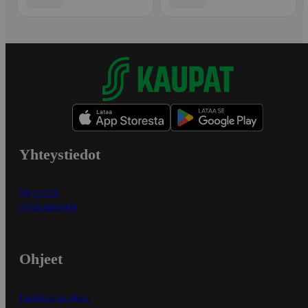
Yhteystiedot
Myymälät
Asiakaspalvelu
Ohjeet
Ensitilaajan ohjeet