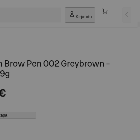
Kirjaudu
in Brow Pen 002 Greybrown -
09g
 €
stapa