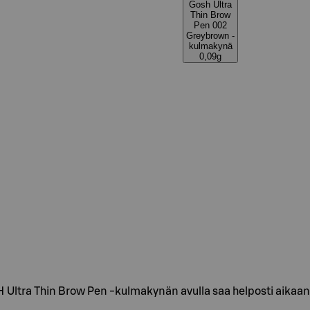
Gosh Ultra
Thin Brow
Pen 002
Greybrown -
kulmakynä
0,09g
OSH Ultra Thin Brow Pen -kulmakynän avulla saa helposti aikaa