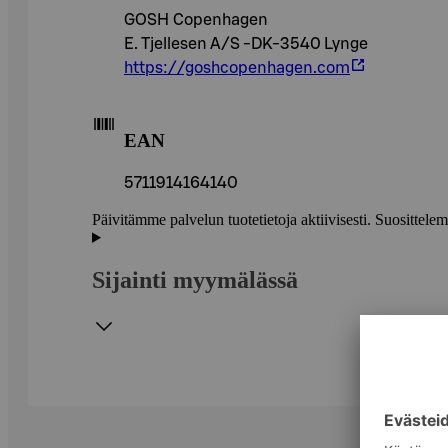
GOSH Copenhagen
E. Tjellesen A/S -DK-3540 Lynge
https://goshcopenhagen.com
EAN
5711914164140
Päivitämme palvelun tuotetietoja aktiivisesti. Suositte
Sijainti myymälässä