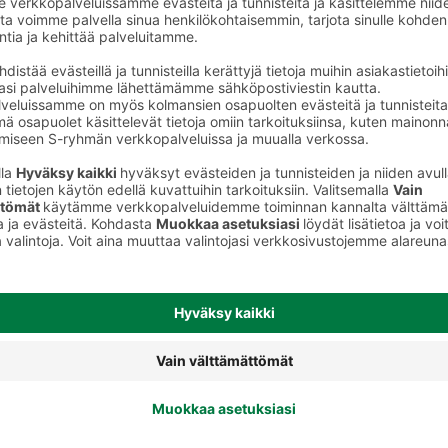
keet
Kulmameikkituotteet