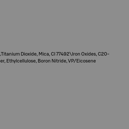
1\Titanium Dioxide, Mica, CI 77492\Iron Oxides, C20-
, Ethylcellulose, Boron Nitride, VP/Eicosene