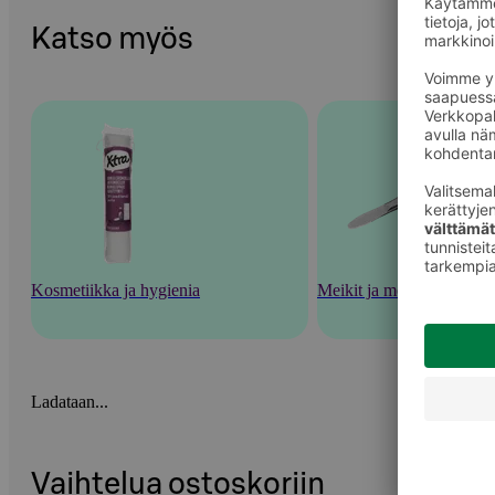
Katso myös
Kosmetiikka ja hygienia
Meikit ja meikkaustarvik
Ladataan...
Vaihtelua ostoskoriin