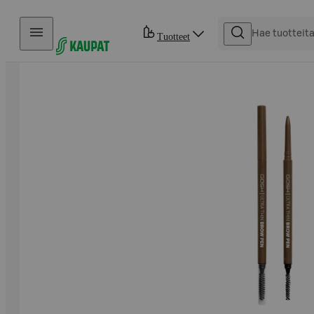
Hyppää sisältöön
Tuotteet