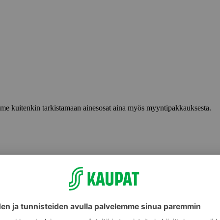
lemme kuitenkin tarkistamaan ainesosat aina myös myyntipakkauksesta.