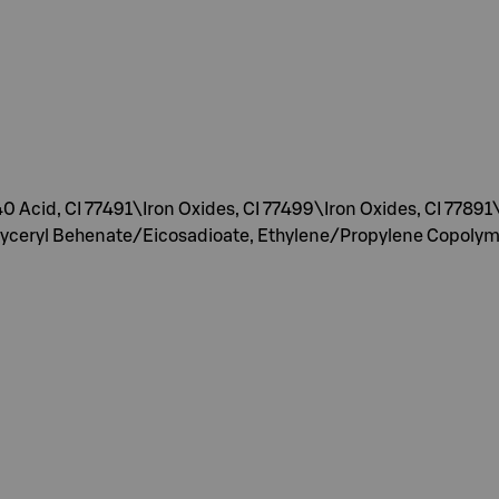
40 Acid, CI 77491\Iron Oxides, CI 77499\Iron Oxides, CI 7789
Glyceryl Behenate/Eicosadioate, Ethylene/Propylene Copolymer