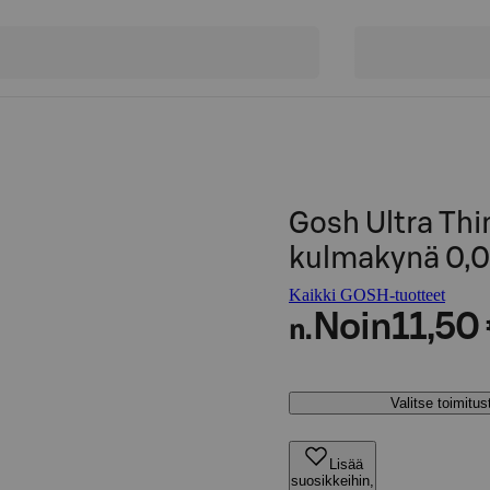
Gosh Ultra Th
kulmakynä 0,
Kaikki GOSH-tuotteet
Noin
11,50
n.
Valitse toimitu
Lisää
suosikkeihin,