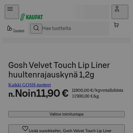
Hyppää sisältöön
Tuotteet
Gosh Velvet Touch Lip Liner
huultenrajauskynä 1,2g
Kaikki GOSH-tuotteet
vertailuhinta
Noin
11,90 €
11900,00 €/kg
n.
11900,00 €/kg
Valitse toimitustapa
Lisää suosikkeihin, Gosh Velvet Touch Lip Liner