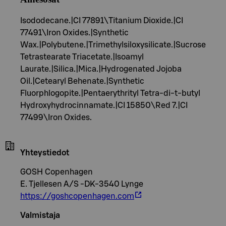
Isododecane.|CI 77891\Titanium Dioxide.|CI
77491\Iron Oxides.|Synthetic
Wax.|Polybutene.|Trimethylsiloxysilicate.|Sucrose
Tetrastearate Triacetate.|Isoamyl
Laurate.|Silica.|Mica.|Hydrogenated Jojoba
Oil.|Cetearyl Behenate.|Synthetic
Fluorphlogopite.|Pentaerythrityl Tetra-di-t-butyl
Hydroxyhydrocinnamate.|CI 15850\Red 7.|CI
77499\Iron Oxides.
Yhteystiedot
GOSH Copenhagen
E. Tjellesen A/S -DK-3540 Lynge
https://goshcopenhagen.com
Valmistaja