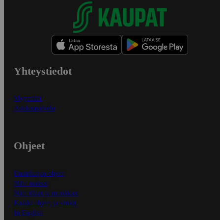
Yhteystiedot
Myymälät
Asiakaspalvelu
Ohjeet
Ensitilaajan ohjeet
Näin maksat
Näin tilaat ja muokkaat
Kaikki ohjeet ja vinkit
In English