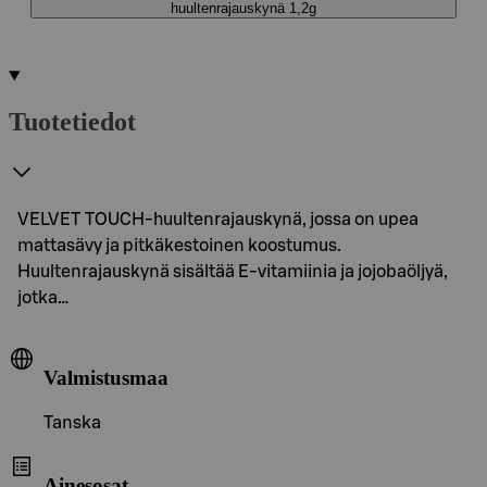
huultenrajauskynä 1,2g
Tuotetiedot
VELVET TOUCH-huultenrajauskynä, jossa on upea
mattasävy ja pitkäkestoinen koostumus.
Huultenrajauskynä sisältää E-vitamiinia ja jojobaöljyä,
jotka…
Valmistusmaa
Tanska
Ainesosat