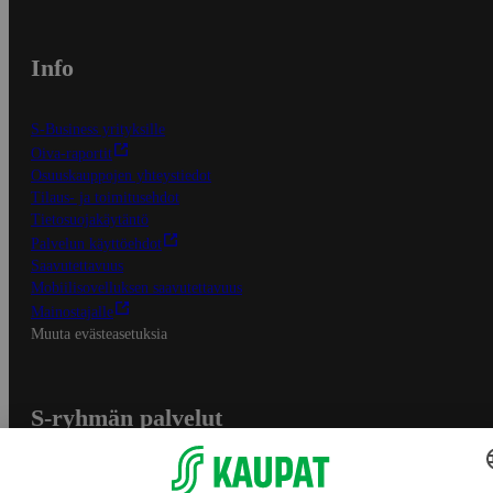
Info
S-Business yrityksille
Oiva-raportit
Osuuskauppojen yhteystiedot
Tilaus- ja toimitusehdot
Tietosuojakäytäntö
Palvelun käyttöehdot
Saavutettavuus
Mobiilisovelluksen saavutettavuus
Mainostajalle
Muuta evästeasetuksia
S-ryhmän palvelut
S-ryhmä