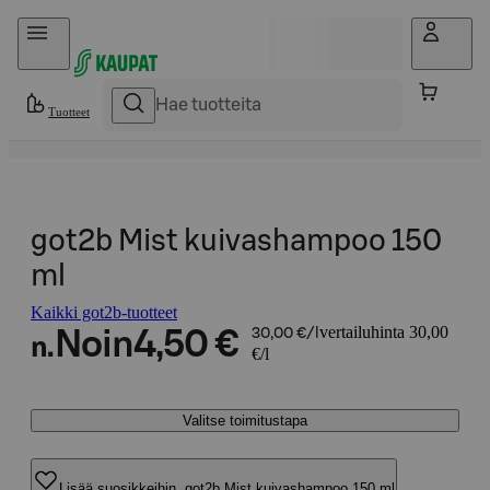
Hyppää sisältöön
Tuotteet
got2b Mist kuivashampoo 150
ml
Kaikki got2b-tuotteet
vertailuhinta 30,00
Noin
4,50 €
30,00 €/l
n.
€/l
Valitse toimitustapa
Lisää suosikkeihin, got2b Mist kuivashampoo 150 ml