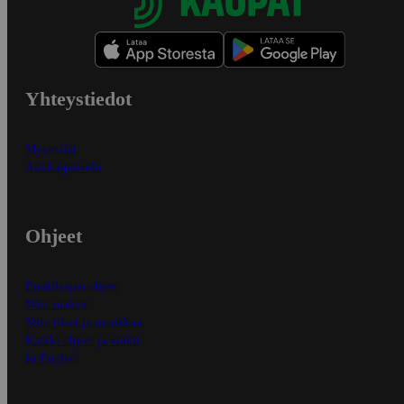
Yhteystiedot
Myymälät
Asiakaspalvelu
Ohjeet
Ensitilaajan ohjeet
Näin maksat
Näin tilaat ja muokkaat
Kaikki ohjeet ja vinkit
In English