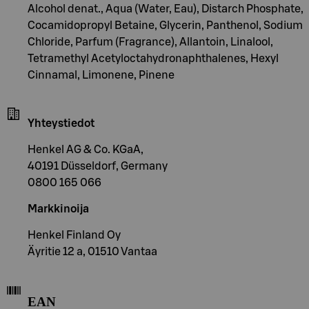
Alcohol denat., Aqua (Water, Eau), Distarch Phosphate,
Cocamidopropyl Betaine, Glycerin, Panthenol, Sodium
Chloride, Parfum (Fragrance), Allantoin, Linalool,
Tetramethyl Acetyloctahydronaphthalenes, Hexyl
Cinnamal, Limonene, Pinene
Yhteystiedot
Henkel AG & Co. KGaA,
40191 Düsseldorf, Germany
0800 165 066
Markkinoija
Henkel Finland Oy
Äyritie 12 a, 01510 Vantaa
EAN