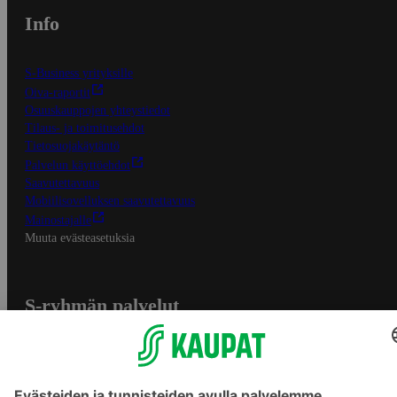
Info
S-Business yrityksille
Oiva-raportit
Osuuskauppojen yhteystiedot
Tilaus- ja toimitusehdot
Tietosuojakäytäntö
Palvelun käyttöehdot
Saavutettavuus
Mobiilisovelluksen saavutettavuus
Mainostajalle
Muuta evästeasetuksia
S-ryhmän palvelut
S-ryhmä
Asiakasomistajuus
Yhteishyvä Ruoka -sovellus