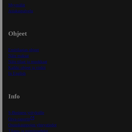
Myymälät
Asiakaspalvelu
Ohjeet
Ensitilaajan ohjeet
Näin maksat
Näin tilaat ja muokkaat
Kaikki ohjeet ja vinkit
In English
Info
S-Business yrityksille
Oiva-raportit
Osuuskauppojen yhteystiedot
Tilaus- ja toimitusehdot