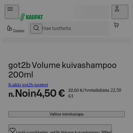
Hyppää sisältöön
Tuotteet
got2b Volume kuivashampoo
200ml
Kaikki got2b-tuotteet
vertailuhinta 22,50
Noin
4,50 €
22,50 €/l
n.
€/l
Valitse toimitustapa
Lisää suosikkeihin, got2b Volume kuivashampoo 200ml