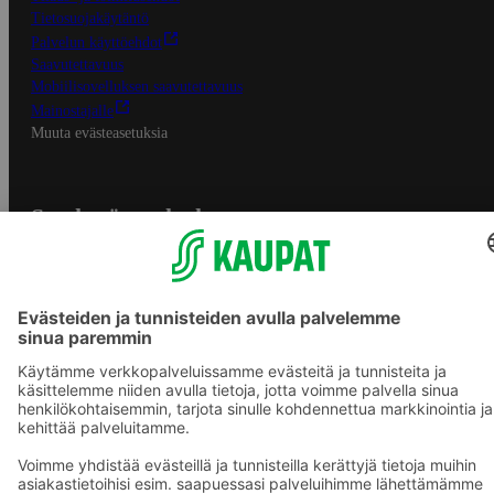
Tietosuojakäytäntö
Palvelun käyttöehdot
Saavutettavuus
Mobiilisovelluksen saavutettavuus
Mainostajalle
Muuta evästeasetuksia
S-ryhmän palvelut
S-ryhmä
Asiakasomistajuus
Yhteishyvä Ruoka -sovellus
S-ostoslista -sovellus
Prisma.fi
Sokos.fi
S-Pankki
Yhteishyvä
Sokos Hotels