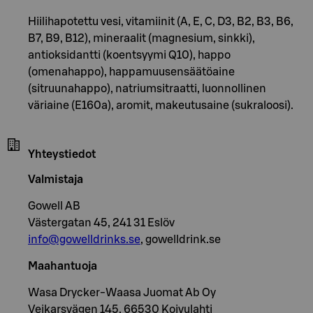
Hiilihapotettu vesi, vitamiinit (A, E, C, D3, B2, B3, B6,
B7, B9, B12), mineraalit (magnesium, sinkki),
antioksidantti (koentsyymi Q10), happo
(omenahappo), happamuusensäätöaine
(sitruunahappo), natriumsitraatti, luonnollinen
väriaine (E160a), aromit, makeutusaine (sukraloosi).
Yhteystiedot
Valmistaja
Gowell AB
Västergatan 45, 241 31 Eslöv
info@gowelldrinks.se
, gowelldrink.se
Maahantuoja
Wasa Drycker-Waasa Juomat Ab Oy
Veikarsvägen 145, 66530 Koivulahti