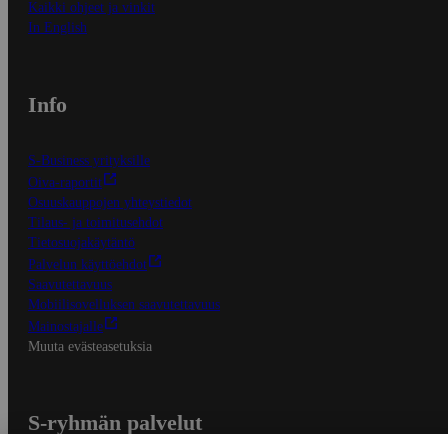
Kaikki ohjeet ja vinkit
In English
Info
S-Business yrityksille
Oiva-raportit
Osuuskauppojen yhteystiedot
Tilaus- ja toimitusehdot
Tietosuojakäytäntö
Palvelun käyttöehdot
Saavutettavuus
Mobiilisovelluksen saavutettavuus
Mainostajalle
Muuta evästeasetuksia
S-ryhmän palvelut