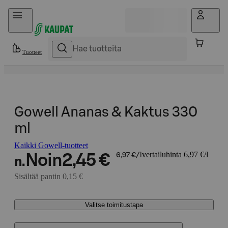
Hyppää sisältöön
Tuotteet
Gowell Ananas & Kaktus 330
ml
Kaikki Gowell-tuotteet
vertailuhinta 6,97 €/l
Noin
2,45 €
6,97 €/l
n.
Sisältää pantin 0,15 €
Valitse toimitustapa