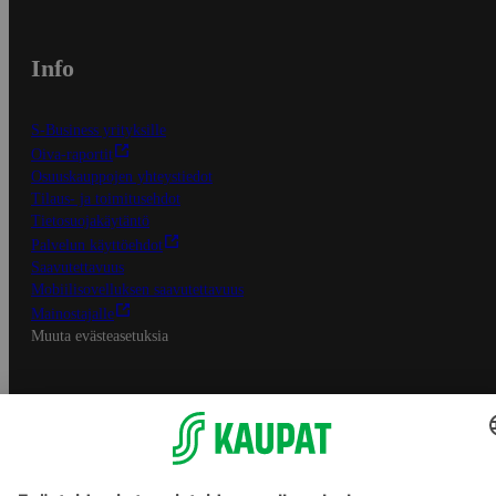
Info
S-Business yrityksille
Oiva-raportit
Osuuskauppojen yhteystiedot
Tilaus- ja toimitusehdot
Tietosuojakäytäntö
Palvelun käyttöehdot
Saavutettavuus
Mobiilisovelluksen saavutettavuus
Mainostajalle
Muuta evästeasetuksia
S-ryhmän palvelut
S-ryhmä