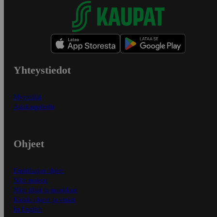
Yhteystiedot
Myymälät
Asiakaspalvelu
Ohjeet
Ensitilaajan ohjeet
Näin maksat
Näin tilaat ja muokkaat
Kaikki ohjeet ja vinkit
In English