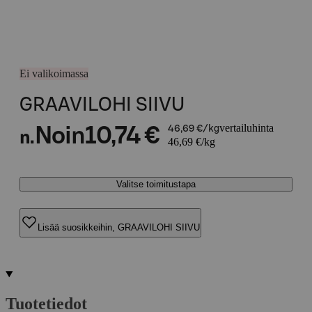
Ei valikoimassa
GRAAVILOHI SIIVU
vertailuhinta
Noin
10,74 €
46,69 €/kg
n.
46,69 €/kg
Valitse toimitustapa
Lisää suosikkeihin, GRAAVILOHI SIIVU
Tuotetiedot