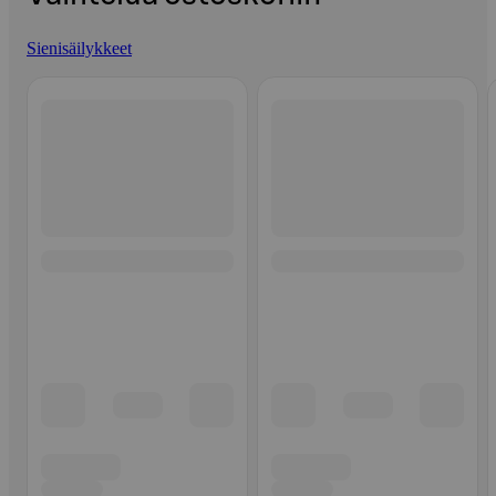
Sienisäilykkeet
Ohita listaus