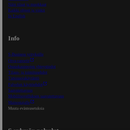
Näin tilaat ja muokkaat
Kaikki ohjeet ja vinkit
In English
Info
S-Business yrityksille
Oiva-raportit
Osuuskauppojen yhteystiedot
Tilaus- ja toimitusehdot
Tietosuojakäytäntö
Palvelun käyttöehdot
Saavutettavuus
Mobiilisovelluksen saavutettavuus
Mainostajalle
Muuta evästeasetuksia