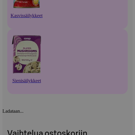
Kasvissäilykkeet
Sienisäilykkeet
Ladataan...
Vaihtelua ostoskoriin