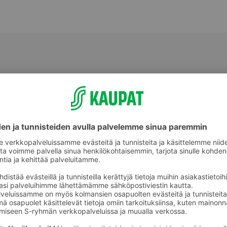
Halloumit, grillijuustot ja muut
ot
erikoisjuustot