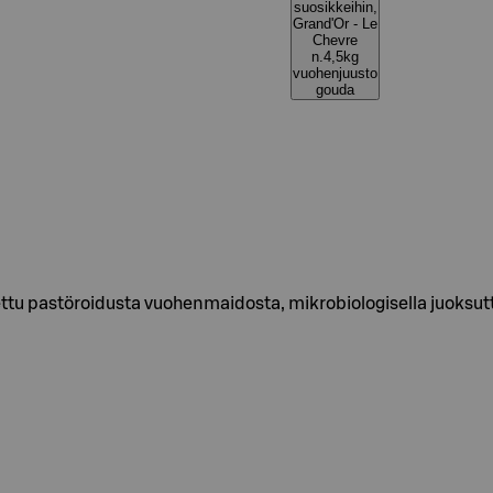
suosikkeihin,
Grand'Or - Le
Chevre
n.4,5kg
vuohenjuusto
gouda
ettu pastöroidusta vuohenmaidosta, mikrobiologisella juoksut