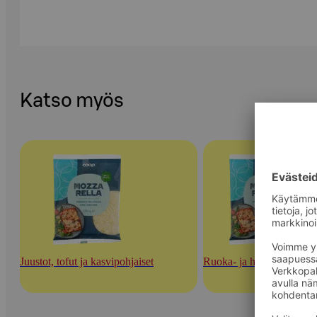
Katso myös
Juustot, tofut ja kasvipohjaiset
Ruoka- ja herkuttelujuust