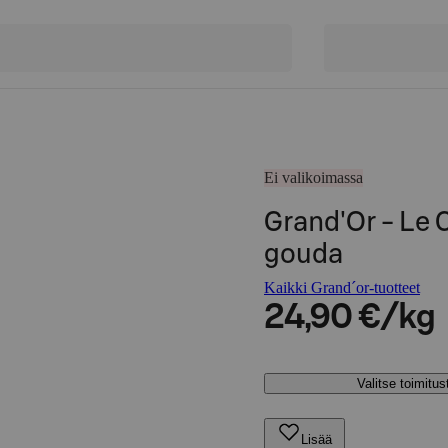
Ei valikoimassa
Grand'Or - Le 
gouda
Kaikki Grand´or-tuotteet
24,90 €/kg
Valitse toimitu
Lisää