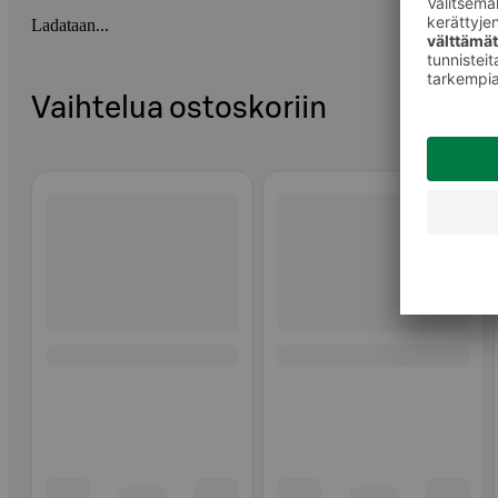
Ladataan...
Vaihtelua ostoskoriin
Ohita listaus