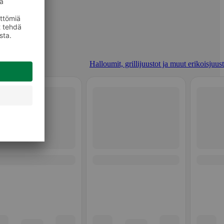
Halloumit, grillijuustot ja muut erikoisjuus