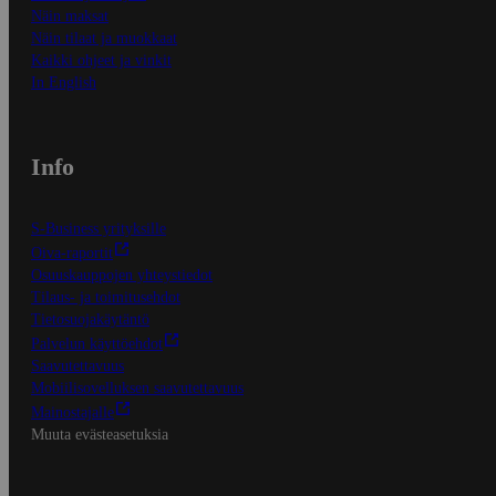
Näin maksat
Näin tilaat ja muokkaat
Kaikki ohjeet ja vinkit
In English
Info
S-Business yrityksille
Oiva-raportit
Osuuskauppojen yhteystiedot
Tilaus- ja toimitusehdot
Tietosuojakäytäntö
Palvelun käyttöehdot
Saavutettavuus
Mobiilisovelluksen saavutettavuus
Mainostajalle
Muuta evästeasetuksia