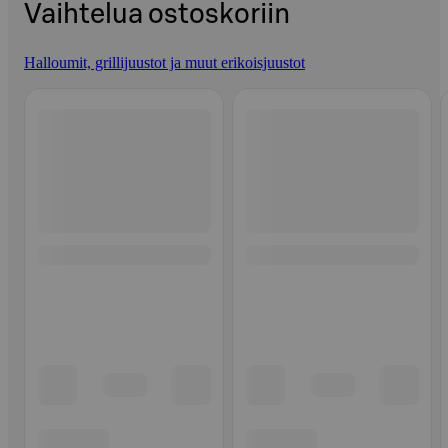
Vaihtelua ostoskoriin
Halloumit, grillijuustot ja muut erikoisjuustot
Ohita listaus