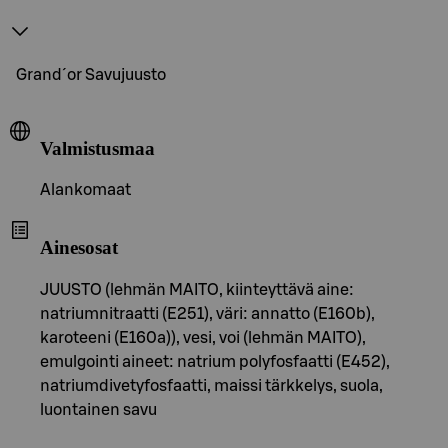
Grand´or Savujuusto
Valmistusmaa
Alankomaat
Ainesosat
JUUSTO (lehmän MAITO, kiinteyttävä aine:
natriumnitraatti (E251), väri: annatto (E160b),
karoteeni (E160a)), vesi, voi (lehmän MAITO),
emulgointi aineet: natrium polyfosfaatti (E452),
natriumdivetyfosfaatti, maissi tärkkelys, suola,
luontainen savu