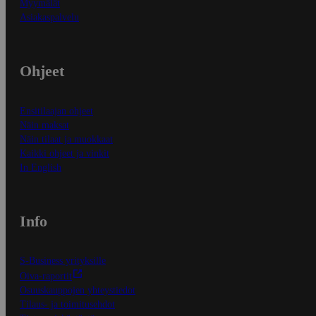
Myymälät
Asiakaspalvelu
Ohjeet
Ensitilaajan ohjeet
Näin maksat
Näin tilaat ja muokkaat
Kaikki ohjeet ja vinkit
In English
Info
S-Business yrityksille
Oiva-raportit
Osuuskauppojen yhteystiedot
Tilaus- ja toimitusehdot