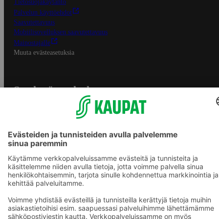
Tietosuojakäytäntö
Palvelun käyttöehdot
Saavutettavuus
Mobiilisovelluksen saavutettavuus
Mainostajalle
Muuta evästeasetuksia
S-ryhmän palvelut
S-ryhmä
Asiakasomistajuus
Yhteishyvä Ruoka -sovellus
S-ostoslista -sovellus
Prisma.fi
Sokos.fi
S-Pankki
Yhteishyvä
Sokos Hotels
Raflaamo