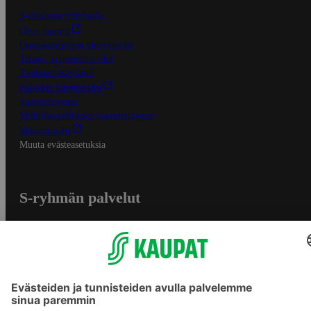
S-Business yrityksille
Oiva-raportit
Osuuskauppojen yhteystiedot
Tilaus- ja toimitusehdot
Tietosuojakäytäntö
Palvelun käyttöehdot
Saavutettavuus
Mobiilisovelluksen saavutettavuus
Mainostajalle
Muuta evästeasetuksia
S-ryhmän palvelut
S-ryhmä
Asiakasomistajuus
Yhteishyvä Ruoka -sovellus
S-ostoslista -sovellus
Prisma.fi