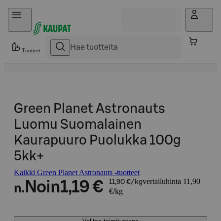
Hyppää sisältöön
Tuotteet
Green Planet Astronauts
Luomu Suomalainen
Kaurapuuro Puolukka 100g
5kk+
Kaikki Green Planet Astronauts -tuotteet
vertailuhinta 11,90
Noin
1,19 €
11,90 €/kg
n.
€/kg