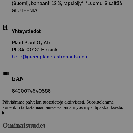
(Suomi), banaani* 12 %, rapsiöljy*. *Luomu. Sisältää
GLUTEENIA.
Yhteystiedot
Plant Plant Oy Ab
PL 34, 00131 Helsinki
hello@greenplanetastronauts.com
EAN
6430074540586
Päivitämme palvelun tuotetietoja aktiivisesti. Suosittelemme
kuitenkin tarkistamaan ainesosat aina myös myyntipakkauksesta.
Ominaisuudet