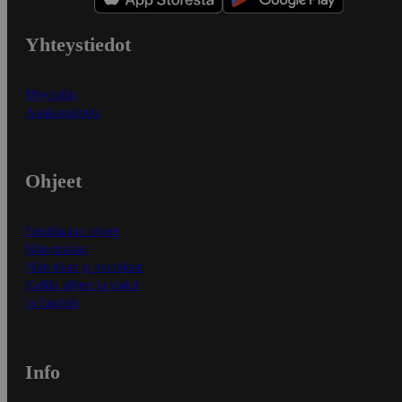
Yhteystiedot
Myymälät
Asiakaspalvelu
Ohjeet
Ensitilaajan ohjeet
Näin maksat
Näin tilaat ja muokkaat
Kaikki ohjeet ja vinkit
In English
Info