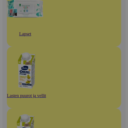
Lapset
Lasten puurot ja vellit