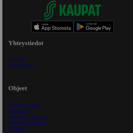
Yhteystiedot
Myymälät
Asiakaspalvelu
Ohjeet
Ensitilaajan ohjeet
Näin maksat
Näin tilaat ja muokkaat
Kaikki ohjeet ja vinkit
In English