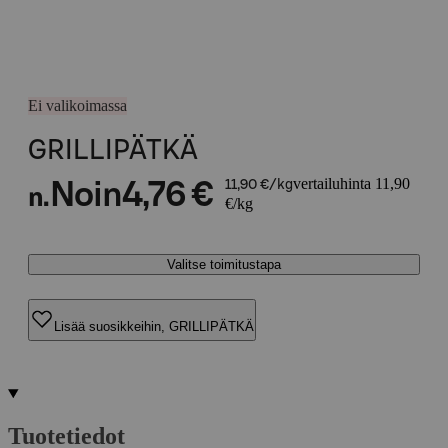
Ei valikoimassa
GRILLIPÄTKÄ
vertailuhinta 11,90
Noin
4,76 €
11,90 €/kg
n.
€/kg
Valitse toimitustapa
Lisää suosikkeihin, GRILLIPÄTKÄ
Tuotetiedot