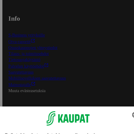
Info
S-Business yrityksille
Oiva-raportit
Osuuskauppojen yhteystiedot
Tilaus- ja toimitusehdot
Tietosuojakäytäntö
Palvelun käyttöehdot
Saavutettavuus
Mobiilisovelluksen saavutettavuus
Mainostajalle
Muuta evästeasetuksia
S-ryhmän palvelut
S-ryhmä