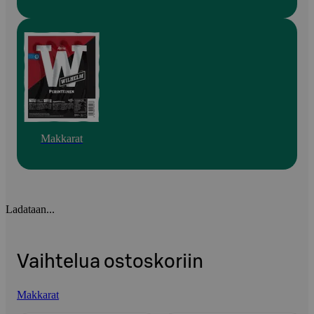
Makkarat
Ladataan...
Vaihtelua ostoskoriin
Makkarat
Ohita listaus