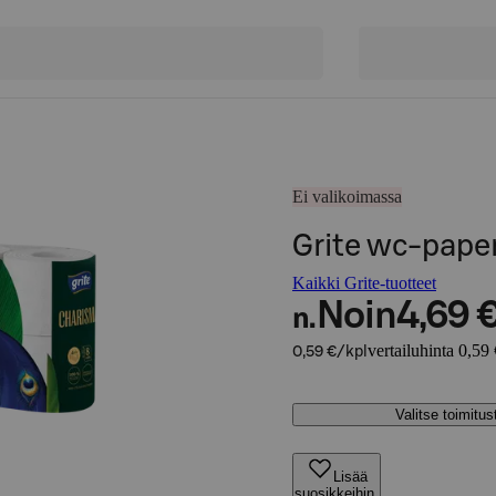
Ei valikoimassa
Grite wc-paper
Kaikki Grite-tuotteet
Noin
4,69 
n.
vertailuhinta 0,59 
0,59 €/kpl
Valitse toimitu
Lisää
suosikkeihin,