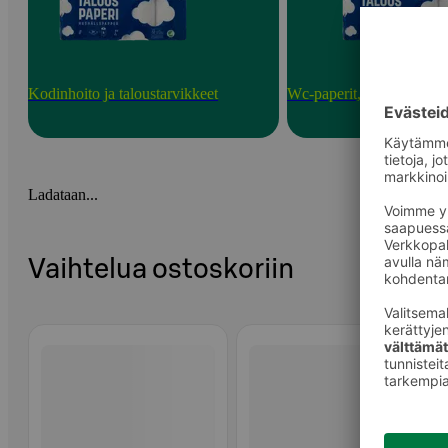
Kodinhoito ja taloustarvikkeet
Wc-paperit, talouspaperit 
Ladataan...
Vaihtelua ostoskoriin
Ohita listaus