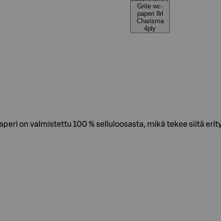
Grite wc-
paperi 8rl
Charisma
4ply
ri on valmistettu 100 % selluloosasta, mikä tekee siitä erit