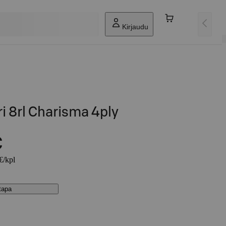
Kirjaudu
i 8rl Charisma 4ply
€
€/kpl
stapa