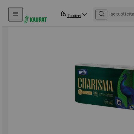
Hyppää sisältöön
Tuotteet