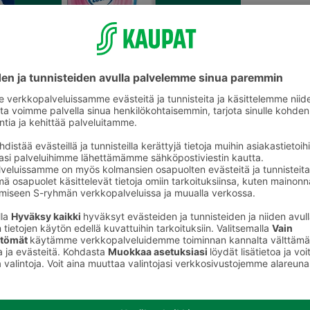
ja nenäliinat
Wc-paperit