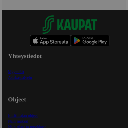
Yhteystiedot
Myymälät
Asiakaspalvelu
Ohjeet
Ensitilaajan ohjeet
Näin maksat
Näin tilaat ja muokkaat