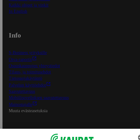
Kaikki ohjeet ja vinkit
In English
Info
S-Business yrityksille
Oiva-raportit
Osuuskauppojen yhteystiedot
Tilaus- ja toimitusehdot
Tietosuojakäytäntö
Palvelun käyttöehdot
Saavutettavuus
Mobiilisovelluksen saavutettavuus
Mainostajalle
Muuta evästeasetuksia
S-ryhmän palvelut