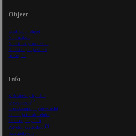
Ohjeet
Ensitilaajan ohjeet
Näin maksat
Näin tilaat ja muokkaat
Kaikki ohjeet ja vinkit
In English
Info
S-Business yrityksille
Oiva-raportit
Osuuskauppojen yhteystiedot
Tilaus- ja toimitusehdot
Tietosuojakäytäntö
Palvelun käyttöehdot
Saavutettavuus