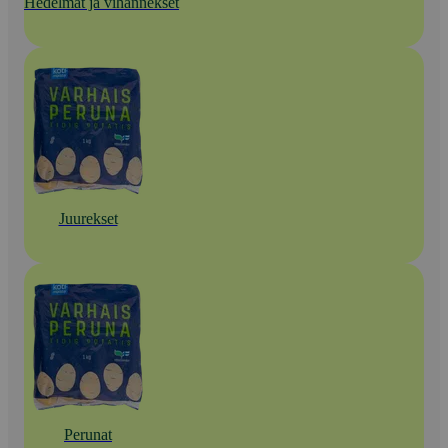
Hedelmät ja vihannekset
Juurekset
Perunat