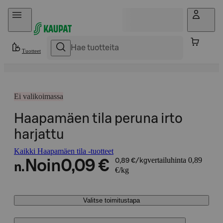
Hyppää sisältöön
Tuotteet
Ei valikoimassa
Haapamäen tila peruna irto
harjattu
Kaikki Haapamäen tila -tuotteet
vertailuhinta 0,89
Noin
0,09 €
0,89 €/kg
n.
€/kg
Valitse toimitustapa