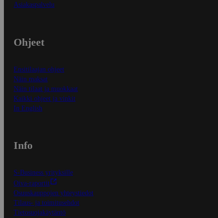
Asiakaspalvelu
Ohjeet
Ensitilaajan ohjeet
Näin maksat
Näin tilaat ja muokkaat
Kaikki ohjeet ja vinkit
In English
Info
S-Business yrityksille
Oiva-raportit
Osuuskauppojen yhteystiedot
Tilaus- ja toimitusehdot
Tietosuojakäytäntö