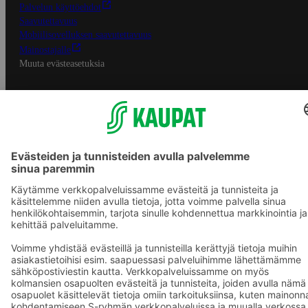
Palvelun käyttöehdot
Saavutettavuus
Mobiilisovelluksen saavutettavuus
Mainostajalle
Muuta evästeasetuksia
S-ryhmän palvelut
S-ryhmä
Asiakasomistajuus
Yhteishyvä Ruoka -sovellus
S-ostoslista -sovellus
Prisma.fi
Sokos.fi
S-Pankki
Yhteishyvä
Sokos Hotels
Raflaamo