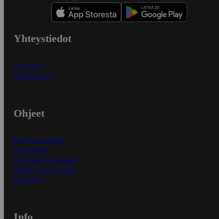
Yhteystiedot
Myymälät
Asiakaspalvelu
Ohjeet
Ensitilaajan ohjeet
Näin maksat
Näin tilaat ja muokkaat
Kaikki ohjeet ja vinkit
In English
Info