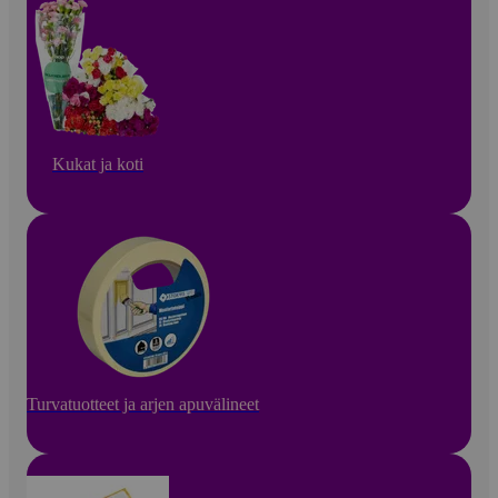
Kukat ja koti
Turvatuotteet ja arjen apuvälineet