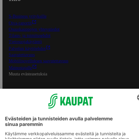
S-Business yrityksille
Oiva-raportit
Osuuskauppojen yhteystiedot
Tilaus- ja toimitusehdot
Tietosuojakäytäntö
Palvelun käyttöehdot
Saavutettavuus
Mobiilisovelluksen saavutettavuus
Mainostajalle
Muuta evästeasetuksia
S-ryhmän palvelut
S-ryhmä
Asiakasomistajuus
Yhteishyvä Ruoka -sovellus
S-ostoslista -sovellus