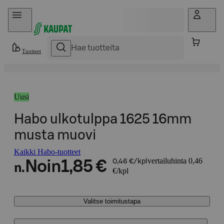
Hyppää sisältöön
Tuotteet
Uusi
Habo ulkotulppa 1625 16mm
musta muovi
Kaikki Habo-tuotteet
vertailuhinta 0,46
Noin
1,85 €
0,46 €/kpl
n.
€/kpl
Valitse toimitustapa