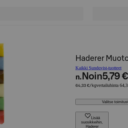
Haderer Muoto
Kaikki Sundqvist-tuotteet
Noin
5,79 €
n.
vertailuhinta 64,
64,33 €/kg
Valitse toimitu
Lisää
suosikkeihin,
Haderer