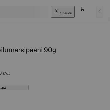
Kirjaudu
ilumarsipaani 90g
33 €/kg
stapa