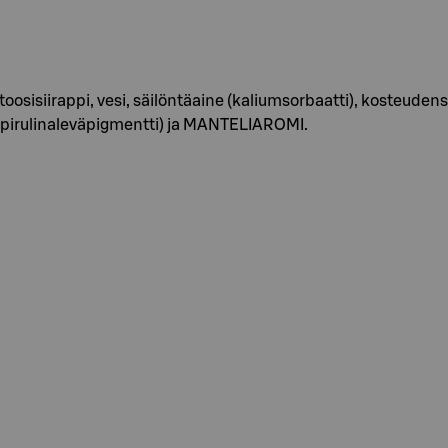
osisiirappi, vesi, säilöntäaine (kaliumsorbaatti), kosteudensäi
(spirulinaleväpigmentti) ja MANTELIAROMI.