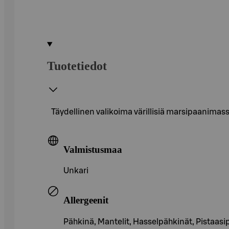
Tuotetiedot
Täydellinen valikoima värillisiä marsipaanimas
Valmistusmaa
Unkari
Allergeenit
Pähkinä, Mantelit, Hasselpähkinät, Pistaas