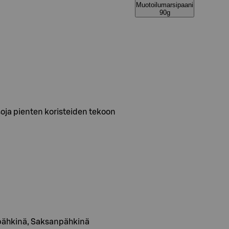
Muotoilumarsipaani
90g
soja pienten koristeiden tekoon
ipähkinä, Saksanpähkinä