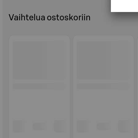
Vaihtelua ostoskoriin
Ohita listaus