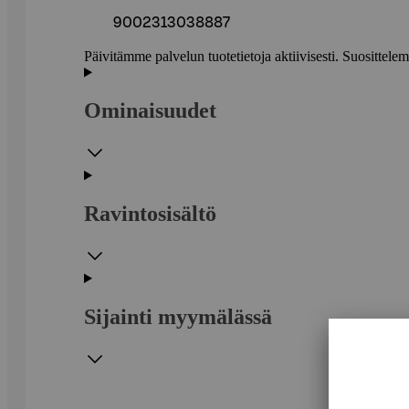
9002313038887
Päivitämme palvelun tuotetietoja aktiivisesti. Suositte
Ominaisuudet
Ravintosisältö
Sijainti myymälässä