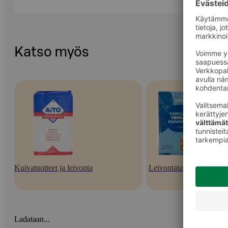
Katso myös
Kuivatuotteet ja leivonta
Leivontatarvikkeet
Ladataan...