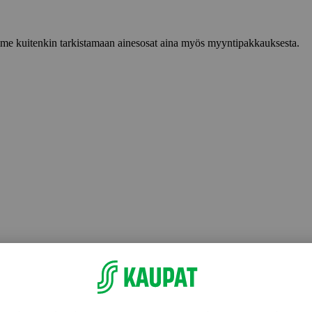
lemme kuitenkin tarkistamaan ainesosat aina myös myyntipakkauksesta.