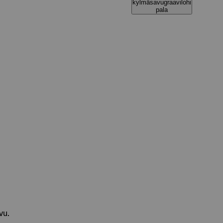
kylmäsavugraavilohi
pala
vu.