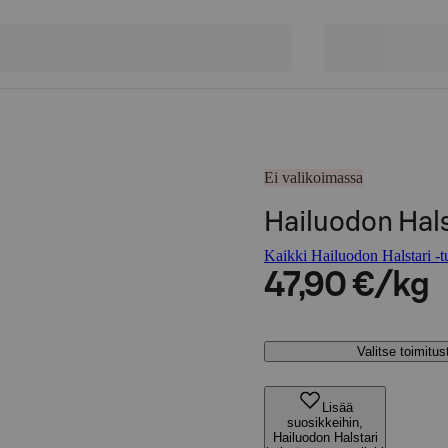
Ei valikoimassa
Hailuodon Hals
Kaikki Hailuodon Halstari -tu
47,90 €/kg
Valitse toimitu
Lisää
suosikkeihin,
Hailuodon Halstari