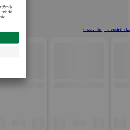
Graavattu ja savustettu ka