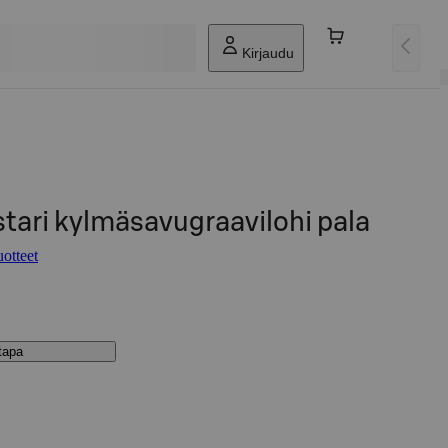
Kirjaudu
tari kylmäsavugraavilohi pala
otteet
stapa