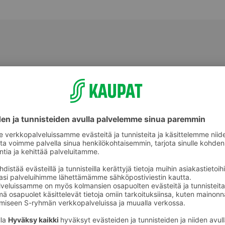
Graavattu ja savustettu kala