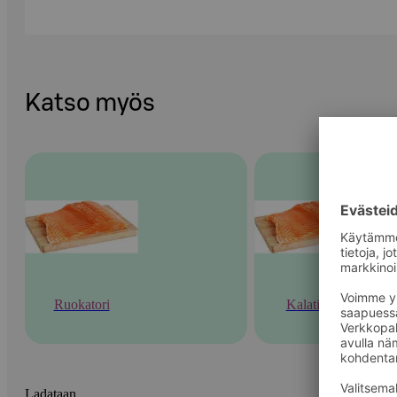
Katso myös
Ruokatori
Kalatiski
Ladataan...