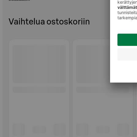
Vaihtelua ostoskoriin
Ohita listaus