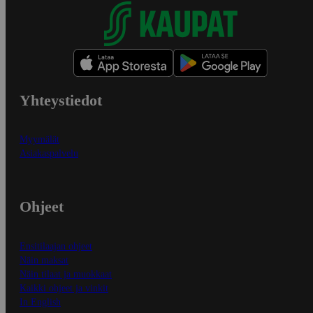
Yhteystiedot
Myymälät
Asiakaspalvelu
Ohjeet
Ensitilaajan ohjeet
Näin maksat
Näin tilaat ja muokkaat
Kaikki ohjeet ja vinkit
In English