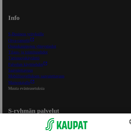
Info
S-Business yrityksille
Oiva-raportit
Osuuskauppojen yhteystiedot
Tilaus- ja toimitusehdot
Tietosuojakäytäntö
Palvelun käyttöehdot
Saavutettavuus
Mobiilisovelluksen saavutettavuus
Mainostajalle
Muuta evästeasetuksia
S-ryhmän palvelut
S-ryhmä