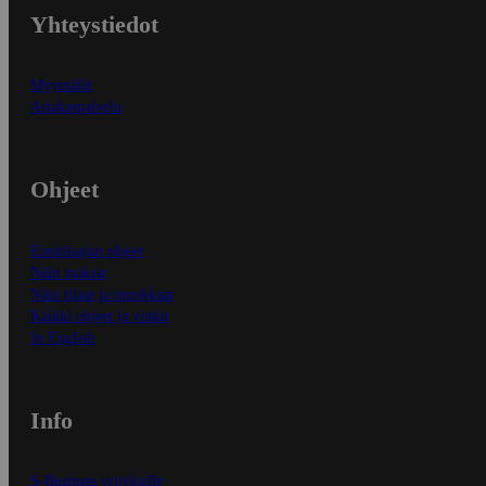
Yhteystiedot
Myymälät
Asiakaspalvelu
Ohjeet
Ensitilaajan ohjeet
Näin maksat
Näin tilaat ja muokkaat
Kaikki ohjeet ja vinkit
In English
Info
S-Business yrityksille