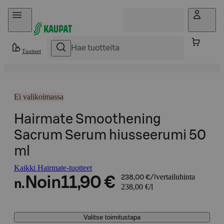
Hyppää sisältöön
Tuotteet
Ei valikoimassa
Hairmate Smoothening
Sacrum Serum hiusseerumi 50
ml
Kaikki Hairmate-tuotteet
vertailuhinta
Noin
11,90 €
238,00 €/l
n.
238,00 €/l
Valitse toimitustapa