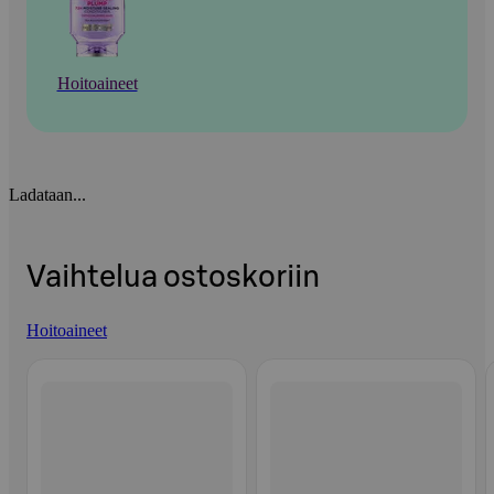
Hoitoaineet
Ladataan...
Vaihtelua ostoskoriin
Hoitoaineet
Ohita listaus