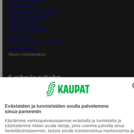
Oiva-raportit
Osuuskauppojen yhteystiedot
Tilaus- ja toimitusehdot
Tietosuojakäytäntö
Palvelun käyttöehdot
Saavutettavuus
Mobiilisovelluksen saavutettavuus
Mainostajalle
Muuta evästeasetuksia
S-ryhmän palvelut
S-ryhmä
Asiakasomistajuus
Yhteishyvä Ruoka -sovellus
S-ostoslista -sovellus
Prisma.fi
Sokos.fi