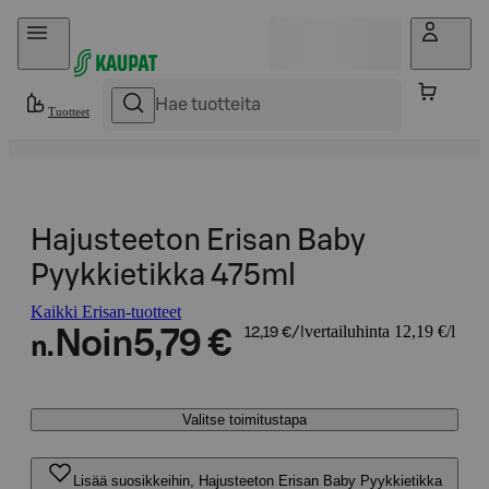
Hyppää sisältöön
Tuotteet
Hajusteeton Erisan Baby
Pyykkietikka 475ml
Kaikki Erisan-tuotteet
vertailuhinta 12,19 €/l
Noin
5,79 €
12,19 €/l
n.
Valitse toimitustapa
Lisää suosikkeihin, Hajusteeton Erisan Baby Pyykkietikka