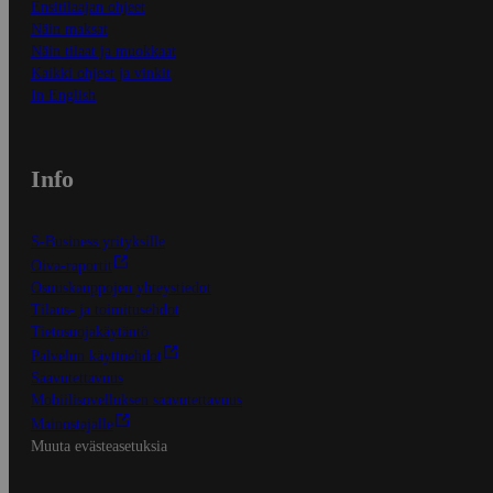
Ensitilaajan ohjeet
Näin maksat
Näin tilaat ja muokkaat
Kaikki ohjeet ja vinkit
In English
Info
S-Business yrityksille
Oiva-raportit
Osuuskauppojen yhteystiedot
Tilaus- ja toimitusehdot
Tietosuojakäytäntö
Palvelun käyttöehdot
Saavutettavuus
Mobiilisovelluksen saavutettavuus
Mainostajalle
Muuta evästeasetuksia