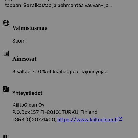
tapaan. Se raikastaa ja pehmentää vauvan- ja…
Valmistusmaa
Suomi
Ainesosat
Sisältää: <10 % etikkahappoa, hajunsyöjää.
Yhteystiedot
KiiltoClean Oy
P.O.Box 157, FI-20101 TURKU, Finland
+358 (0)20771400,
https://www.kiiltoclean.fi