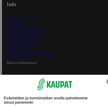
Info
S-Business yrityksille
Oiva-raportit
Osuuskauppojen yhteystiedot
Tilaus- ja toimitusehdot
Tietosuojakäytäntö
Palvelun käyttöehdot
Saavutettavuus
Mobiilisovelluksen saavutettavuus
Mainostajalle
Muuta evästeasetuksia
S-ryhmän palvelut
S-ryhmä
Asiakasomistajuus
Yhteishyvä Ruoka -sovellus