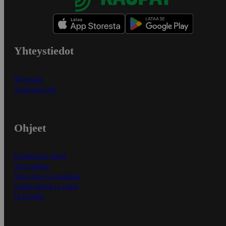
Yhteystiedot
Myymälät
Asiakaspalvelu
Ohjeet
Ensitilaajan ohjeet
Näin maksat
Näin tilaat ja muokkaat
Kaikki ohjeet ja vinkit
In English