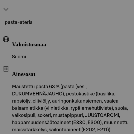
pasta-ateria
Valmistusmaa
Suomi
Ainesosat
Maustettu pasta 63 % (pasta (vesi,
DURUMVEHNÄJAUHO), pestokastike (basilika,
rapsiöljy, oliiviöljy, auringonkukansiemen, vaalea
balsamietikka (viinietikka, rypälemehutiiviste), suola,
valkosipuli, sokeri, mustapippuri, JUUSTOAROMI,
happamuudensäätöaineet (E330, E300), muunnettu
maissitärkkelys, säilöntäaineet (E202, E211)),