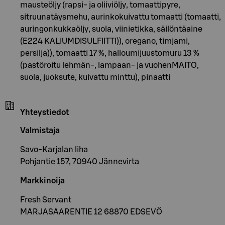
mausteöljy (rapsi- ja oliiviöljy, tomaattipyre,
sitruunatäysmehu, aurinkokuivattu tomaatti (tomaatti,
auringonkukkaöljy, suola, viinietikka, säilöntäaine
(E224 KALIUMDISULFIITTI)), oregano, timjami,
persilja)), tomaatti 17 %, halloumijuustomuru 13 %
(pastöroitu lehmän-, lampaan- ja vuohenMAITO,
suola, juoksute, kuivattu minttu), pinaatti
Yhteystiedot
Valmistaja
Savo-Karjalan liha
Pohjantie 157, 70940 Jännevirta
Markkinoija
Fresh Servant
MARJASAARENTIE 12 68870 EDSEVÖ