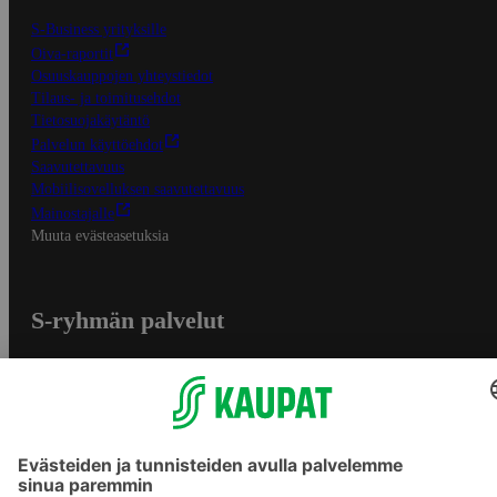
S-Business yrityksille
Oiva-raportit
Osuuskauppojen yhteystiedot
Tilaus- ja toimitusehdot
Tietosuojakäytäntö
Palvelun käyttöehdot
Saavutettavuus
Mobiilisovelluksen saavutettavuus
Mainostajalle
Muuta evästeasetuksia
S-ryhmän palvelut
S-ryhmä
Asiakasomistajuus
Yhteishyvä Ruoka -sovellus
S-ostoslista -sovellus
Prisma.fi