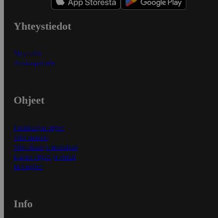
Yhteystiedot
Myymälät
Asiakaspalvelu
Ohjeet
Ensitilaajan ohjeet
Näin maksat
Näin tilaat ja muokkaat
Kaikki ohjeet ja vinkit
In English
Info