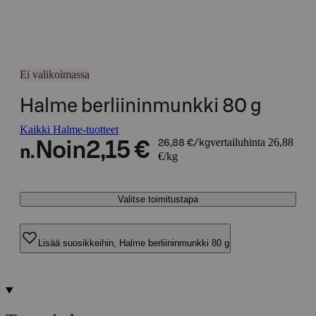
Ei valikoimassa
Halme berliininmunkki 80 g
Kaikki Halme-tuotteet
vertailuhinta 26,88
Noin
2,15 €
26,88 €/kg
n.
€/kg
Valitse toimitustapa
Lisää suosikkeihin, Halme berliininmunkki 80 g