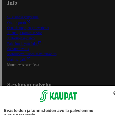
Info
S-Business yrityksille
Oiva-raportit
Osuuskauppojen yhteystiedot
Tilaus- ja toimitusehdot
Tietosuojakäytäntö
Palvelun käyttöehdot
Saavutettavuus
Mobiilisovelluksen saavutettavuus
Mainostajalle
Muuta evästeasetuksia
S-ryhmän palvelut
S-ryhmä
Asiakasomistajuus
Yhteishyvä Ruoka -sovellus