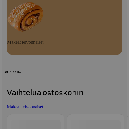
Makeat leivonnaiset
Ladataan...
Vaihtelua ostoskoriin
Makeat leivonnaiset
Ohita listaus