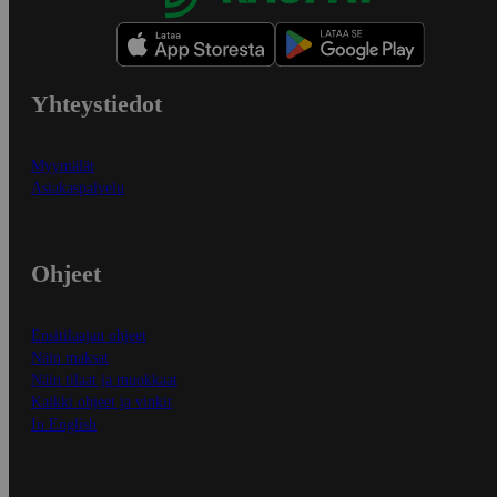
Yhteystiedot
Myymälät
Asiakaspalvelu
Ohjeet
Ensitilaajan ohjeet
Näin maksat
Näin tilaat ja muokkaat
Kaikki ohjeet ja vinkit
In English