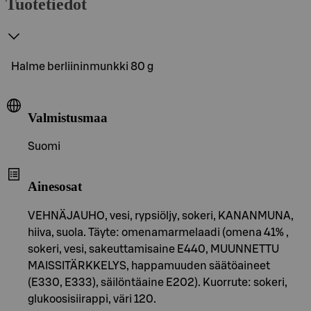
Tuotetiedot
Halme berliininmunkki 80 g
Valmistusmaa
Suomi
Ainesosat
VEHNÄJAUHO, vesi, rypsiöljy, sokeri, KANANMUNA,
hiiva, suola. Täyte: omenamarmelaadi (omena 41% ,
sokeri, vesi, sakeuttamisaine E440, MUUNNETTU
MAISSITÄRKKELYS, happamuuden säätöaineet
(E330, E333), säilöntäaine E202). Kuorrute: sokeri,
glukoosisiirappi, väri 120.