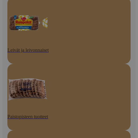
Leivät ja leivonnaiset
Paistopisteen tuotteet