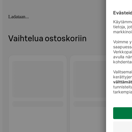
Ladataan...
Vaihtelua ostoskoriin
Ohita listaus