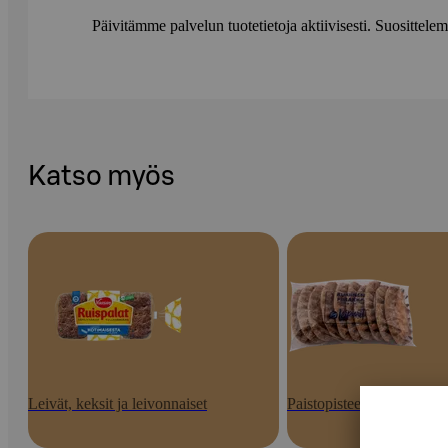
Päivitämme palvelun tuotetietoja aktiivisesti. Suositte
Katso myös
Leivät, keksit ja leivonnaiset
Paistopisteen tuotteet