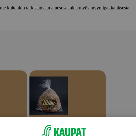
lemme kuitenkin tarkistamaan ainesosat aina myös myyntipakkauksesta.
Tuoreet palaleivät