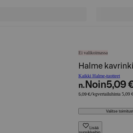
Ei valikoimassa
Halme kavrink
Kaikki Halme-tuotteet
Noin
5,09 
n.
vertailuhinta 5,09 
5,09 €/kg
Valitse toimitu
Lisää
suosikkeihin,