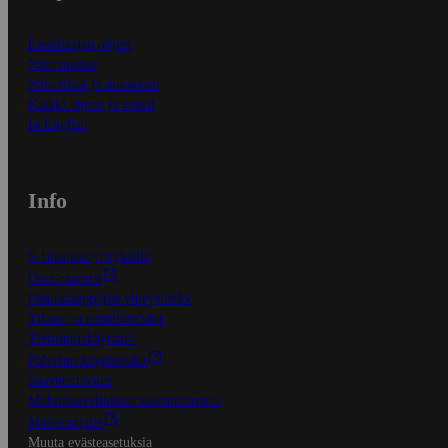
Ensitilaajan ohjeet
Näin maksat
Näin tilaat ja muokkaat
Kaikki ohjeet ja vinkit
In English
Info
S-Business yrityksille
Oiva-raportit
Osuuskauppojen yhteystiedot
Tilaus- ja toimitusehdot
Tietosuojakäytäntö
Palvelun käyttöehdot
Saavutettavuus
Mobiilisovelluksen saavutettavuus
Mainostajalle
Muuta evästeasetuksia