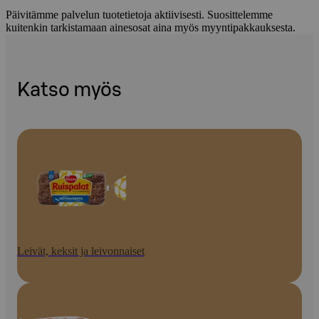
Päivitämme palvelun tuotetietoja aktiivisesti. Suosittelemme
kuitenkin tarkistamaan ainesosat aina myös myyntipakkauksesta.
Katso myös
Leivät, keksit ja leivonnaiset