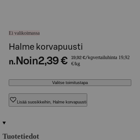
Ei valikoimassa
Halme korvapuusti
vertailuhinta 19,92
Noin
2,39 €
19,92 €/kg
n.
€/kg
Valitse toimitustapa
Lisää suosikkeihin, Halme korvapuusti
Tuotetiedot