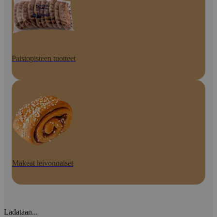
Paistopisteen tuotteet
Makeat leivonnaiset
Ladataan...