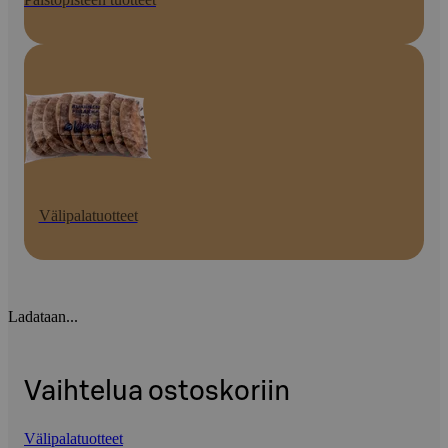
Välipalatuotteet
Ladataan...
Vaihtelua ostoskoriin
Välipalatuotteet