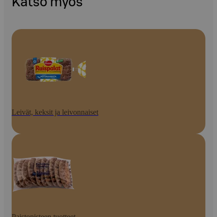
Katso myös
Leivät, keksit ja leivonnaiset
Paistopisteen tuotteet