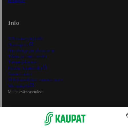
In English
Info
S-Business yrityksille
Oiva-raportit
Osuuskauppojen yhteystiedot
Tilaus- ja toimitusehdot
Tietosuojakäytäntö
Palvelun käyttöehdot
Saavutettavuus
Mobiilisovelluksen saavutettavuus
Mainostajalle
Muuta evästeasetuksia
S-ryhmän palvelut