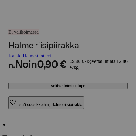
Ei valikoimassa
Halme riisipiirakka
Kaikki Halme-tuotteet
vertailuhinta 12,86
Noin
0,90 €
12,86 €/kg
n.
€/kg
Valitse toimitustapa
Lisää suosikkeihin, Halme riisipiirakka