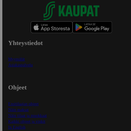
Yhteystiedot
Myymälät
Asiakaspalvelu
Ohjeet
Ensitilaajan ohjeet
Näin maksat
Näin tilaat ja muokkaat
Kaikki ohjeet ja vinkit
In English