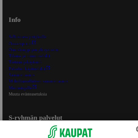
Info
S-Business yrityksille
Oiva-raportit
Osuuskauppojen yhteystiedot
Tilaus- ja toimitusehdot
Tietosuojakäytäntö
Palvelun käyttöehdot
Saavutettavuus
Mobiilisovelluksen saavutettavuus
Mainostajalle
Muuta evästeasetuksia
S-ryhmän palvelut
S-ryhmä