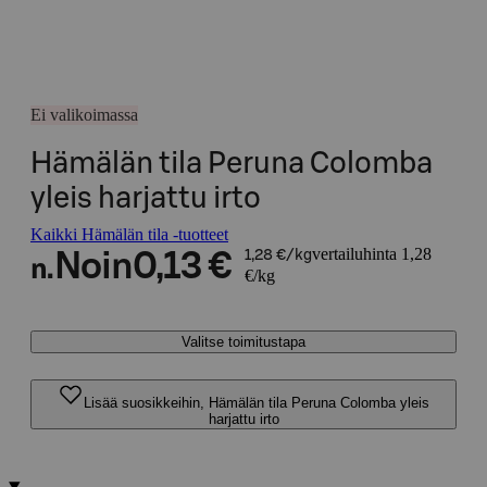
Ei valikoimassa
Hämälän tila Peruna Colomba
yleis harjattu irto
Kaikki Hämälän tila -tuotteet
vertailuhinta 1,28
Noin
0,13 €
1,28 €/kg
n.
€/kg
Valitse toimitustapa
Lisää suosikkeihin, Hämälän tila Peruna Colomba yleis
harjattu irto