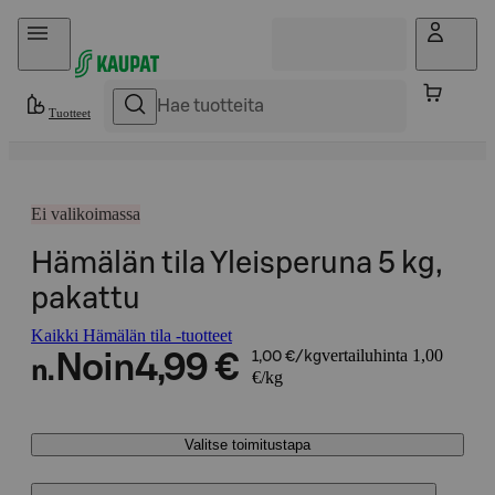
Hyppää sisältöön
Tuotteet
Ei valikoimassa
Hämälän tila Yleisperuna 5 kg,
pakattu
Kaikki Hämälän tila -tuotteet
vertailuhinta 1,00
Noin
4,99 €
1,00 €/kg
n.
€/kg
Valitse toimitustapa