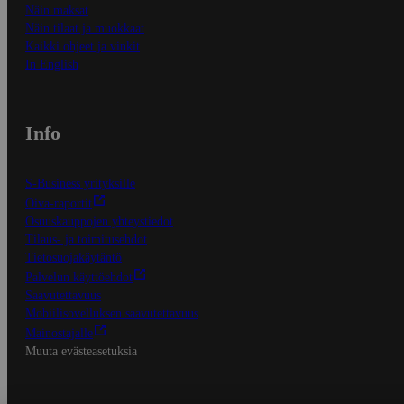
Näin maksat
Näin tilaat ja muokkaat
Kaikki ohjeet ja vinkit
In English
Info
S-Business yrityksille
Oiva-raportit
Osuuskauppojen yhteystiedot
Tilaus- ja toimitusehdot
Tietosuojakäytäntö
Palvelun käyttöehdot
Saavutettavuus
Mobiilisovelluksen saavutettavuus
Mainostajalle
Muuta evästeasetuksia