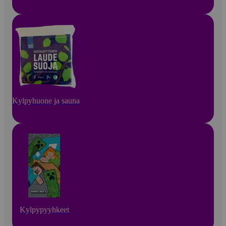
Kylpyhuone ja sauna
Kylpypyyhkeet