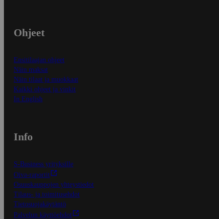
Ohjeet
Ensitilaajan ohjeet
Näin maksat
Näin tilaat ja muokkaat
Kaikki ohjeet ja vinkit
In English
Info
S-Business yrityksille
Oiva-raportit
Osuuskauppojen yhteystiedot
Tilaus- ja toimitusehdot
Tietosuojakäytäntö
Palvelun käyttöehdot