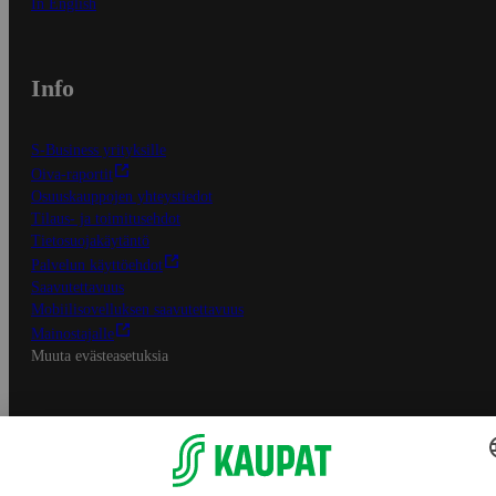
In English
Info
S-Business yrityksille
Oiva-raportit
Osuuskauppojen yhteystiedot
Tilaus- ja toimitusehdot
Tietosuojakäytäntö
Palvelun käyttöehdot
Saavutettavuus
Mobiilisovelluksen saavutettavuus
Mainostajalle
Muuta evästeasetuksia
S-ryhmän palvelut