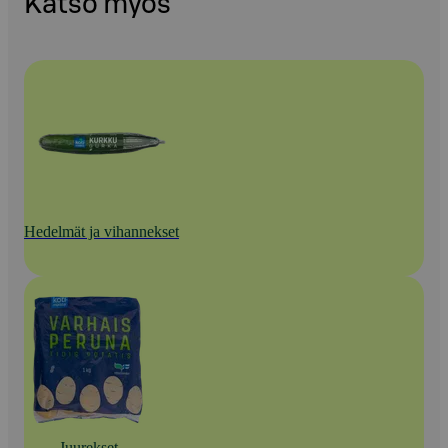
Katso myös
Hedelmät ja vihannekset
Juurekset