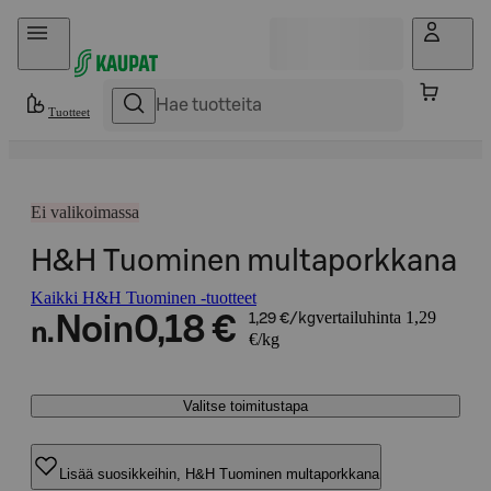
Hyppää sisältöön
Tuotteet
Ei valikoimassa
H&H Tuominen multaporkkana
Kaikki H&H Tuominen -tuotteet
vertailuhinta 1,29
Noin
0,18 €
1,29 €/kg
n.
€/kg
Valitse toimitustapa
Lisää suosikkeihin, H&H Tuominen multaporkkana