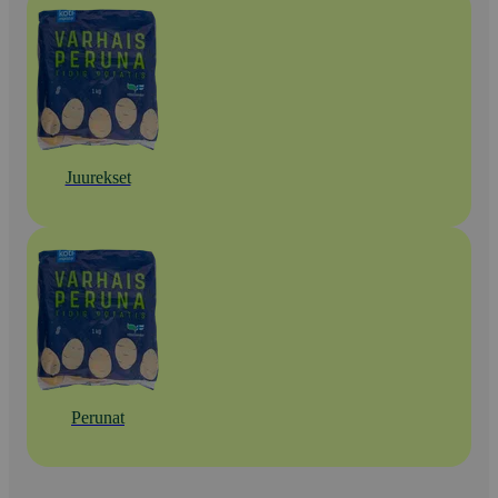
Juurekset
Perunat