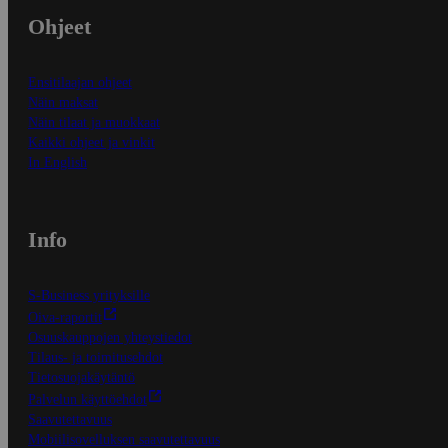
Ohjeet
Ensitilaajan ohjeet
Näin maksat
Näin tilaat ja muokkaat
Kaikki ohjeet ja vinkit
In English
Info
S-Business yrityksille
Oiva-raportit
Osuuskauppojen yhteystiedot
Tilaus- ja toimitusehdot
Tietosuojakäytäntö
Palvelun käyttöehdot
Saavutettavuus
Mobiilisovelluksen saavutettavuus