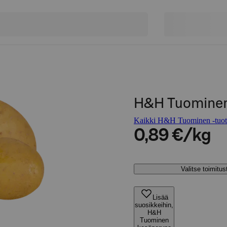
H&H Tuominen
Kaikki H&H Tuominen -tuot
0,89 €/kg
Valitse toimitu
Lisää
suosikkeihin,
H&H
Tuominen