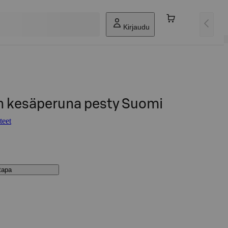
Kirjaudu
 kesäperuna pesty Suomi
teet
stapa