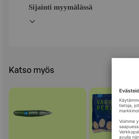
Sijainti myymälässä
Katso myös