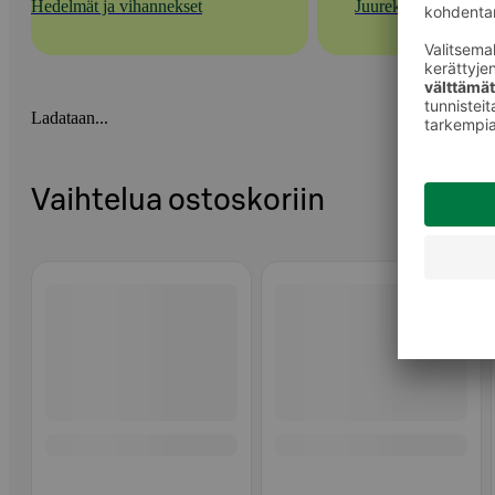
Hedelmät ja vihannekset
Juurekset
Ladataan...
Vaihtelua ostoskoriin
Ohita listaus